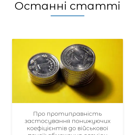
Останні статті
Про протиправність
застосування понижуючих
коефіцієнтів до військової