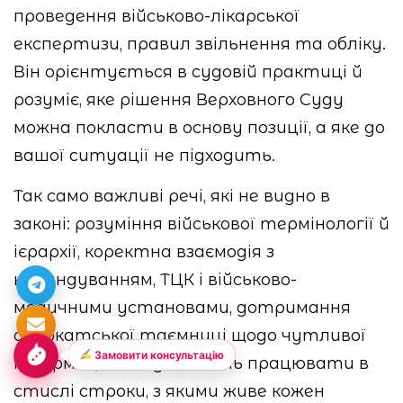
проведення військово-лікарської
експертизи, правил звільнення та обліку.
Він орієнтується в судовій практиці й
розуміє, яке рішення Верховного Суду
можна покласти в основу позиції, а яке до
вашої ситуації не підходить.
Так само важливі речі, які не видно в
законі: розуміння військової термінології й
ієрархії, коректна взаємодія з
командуванням, ТЦК і військово-
медичними установами, дотримання
адвокатської таємниці щодо чутливої
Замовити консультацію
інформації та здатність працювати в
стислі строки, з якими живе кожен