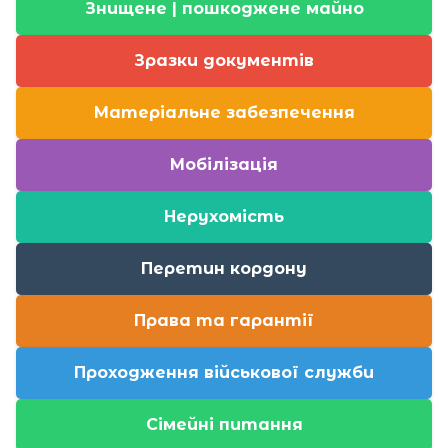
Знищене | пошкоджене майно
Зразки документів
Матеріальне забезпечення
Мобілізація
Нерухомість
Перетин кордону
Права та гарантії
Проходження військової служби
Сімейні питання