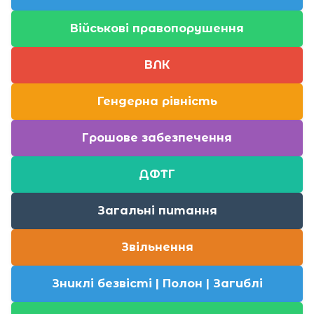
Військові правопорушення
ВЛК
Гендерна рівність
Грошове забезпечення
ДФТГ
Загальні питання
Звільнення
Зниклі безвісті | Полон | Загиблі