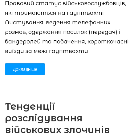
Правовий статус військовослужбовців,
які тримаються на гауптвахті
Листування, ведення телефонних
розмов, одержання посилок (передач) і
бандеролей та побачення, короткочасні
виїзди за межі гауптвахти
Докладніше
Тенденції
розслідування
військових злочинів