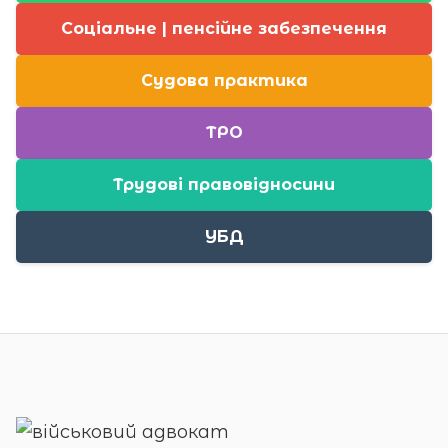
Соціальне | пенсійне забезпечення
Судова практика
ТРО
Трудові правовідносини
УБД