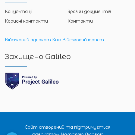
Конультації
Зразки документів
Корисні контакти
Контакти
Військовий адвокат Київ
Військовий юрист
Захищено Galileo
Сайт створений та підтримується
адвокатом Наталею Лісовою