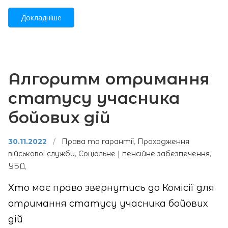
Докладніше
Алгоритм отримання
статусу учасника
бойових дій
30.11.2022
/
Права та гарантії
,
Проходження
військової служби
,
Соціальне | пенсійне забезпечення
,
УБД
Хто має право звернутись до Комісії для
отримання статусу учасника бойових
дій