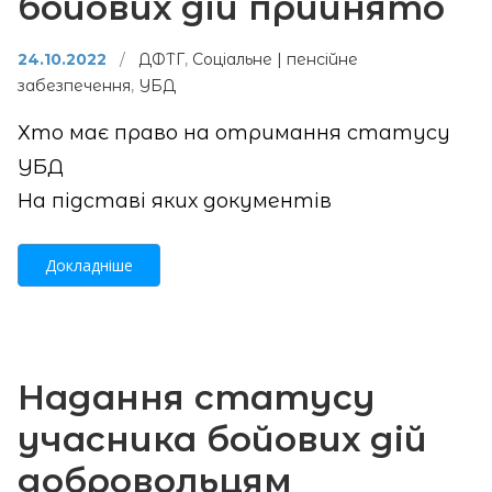
бойових дій прийнято
24.10.2022
/
ДФТГ
,
Соціальне | пенсійне
забезпечення
,
УБД
Хто має право на отримання статусу
УБД
На підставі яких документів
Докладніше
Надання статусу
учасника бойових дій
добровольцям