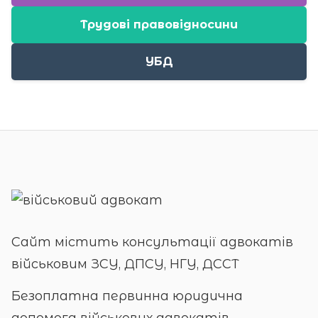
командирів підрозділів про виконання
Трудові правовідносини
бойових завдань, витяги з наказів
Генерального штабу, командирів
УБД
військових частин та оперативно-
тактичних угруповань про прибуття
або вибуття до районів виконання
бойових завдань, документи про
відрядження до таких районів. Для осіб,
які перебували в полоні, обов'язковими є
матеріали спеціальних розслідувань за
фактом потрапляння в полон. Також
подаються: згода на збір та обробку
персональних даних, засвідчені копії
сторінок паспорта та
Сайт містить консультації адвокатів
ідентифікаційного коду, дві кольорові
військовим ЗСУ, ДПСУ, НГУ, ДССТ
фотокартки 3×4 см на матовому папері.
[reference:5][reference:6]
Безоплатна первинна юридична