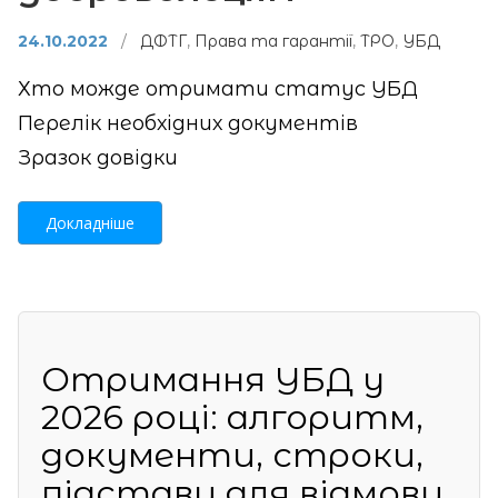
24.10.2022
/
ДФТГ
,
Права та гарантії
,
ТРО
,
УБД
Хто можде отримати статус УБД
Перелік необхідних документів
Зразок довідки
Докладніше
Отримання УБД у
2026 році: алгоритм,
документи, строки,
підстави для відмови