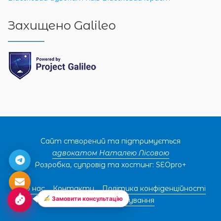
Захищено Galileo
Сайт створений та підтримується
адвокатом Наталею Лісовою
Розробка, супровід та хостинг: SEOpro+
Про нас
Контакти
Політика конфіденційності
Замовити консультацію
Правила користування