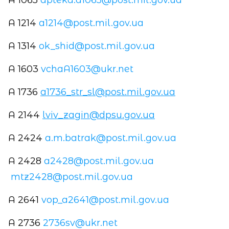
A 1065
apteka.a1065@post.mil.gov.ua
A 1214
a1214@post.mil.gov.ua
А 1314
ok_shid@post.mil.gov.ua
A 1603
vchaA1603@ukr.net
А 1736
a1736_str_sl@post.mil.gov.ua
А 2144
lviv_zagin@dpsu.gov.ua
A 2424
a.m.batrak@post.mil.gov.ua
A 2428
a2428@post.mil.gov.ua
mtz2428@post.mil.gov.ua
A 2641
vop_a2641@post.mil.gov.ua
A 2736
2736sv@ukr.net