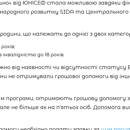
льно» від ЮНІСЕФ стала можливою завдяки фі
міжнародного розвитку SIDA та Центрального
одини, що належать до однієї з двох категор
років;
нвалідністю до 18 років.
жно від наявності чи відсутності статусу 
 вони не отримували грошової допомоги від ін
м програми, отримають грошову допомогу з р
ле не більше як на п’ятьох осіб. Допомога в
опомоги необхідно подати заявку за
цим поси