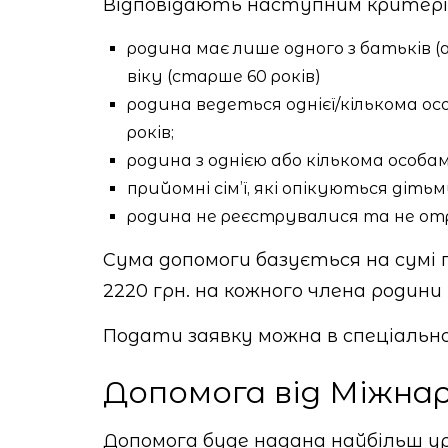
Відповідають наступним критері
родина має лише одного з батьків (а
віку (старше 60 років)
родина ведеться однієї/кількома осо
років;
родина з однією або кількома особам
прийомні сім’ї, які опікуються діт
родина не реєструвалися та не отр
Сума допомоги базується на сумі
2220 грн. на кожного члена родини
Подати заявку можна в спеціально 
Допомога від Міжнаро
Допомога буде надана найбільш ур