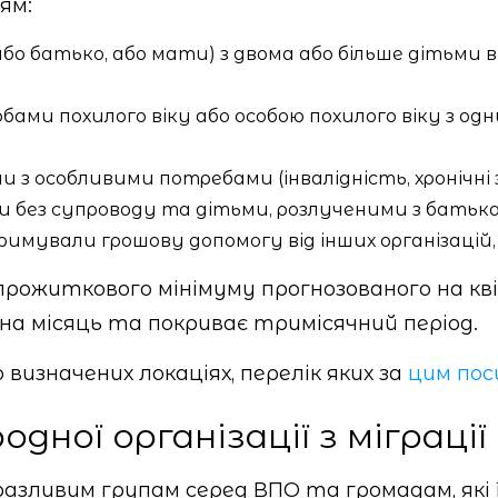
ям:
бо батько, або мати) з двома або більше дітьми ві
бами похилого віку або особою похилого віку з одн
и з особливими потребами (інвалідність, хронічні з
ьми без супроводу та дітьми, розлученими з бать
имували грошову допомогу від інших організацій, 
 прожиткового мінімуму прогнозованого на к
 на місяць та покриває тримісячний період.
визначених локаціях, перелік яких за
цим пос
дної організації з міграції
азливим групам серед ВПО та громадам, які