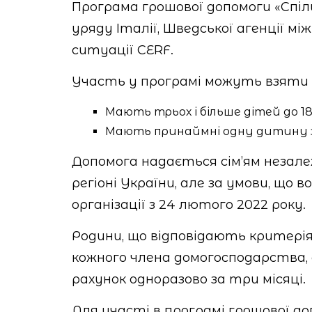
Програма грошової допомоги «Спі
уряду Італії, Шведської агенції 
ситуації CERF.
Участь у програмі можуть взяти р
Мають трьох і більше дітей до 18 
Мають принаймні одну дитину з і
Допомога надається сім’ям незале
регіоні України, але за умови, що
організації з 24 лютого 2022 року.
Родини, що відповідають критерія
кожного члена домогосподарства, а
рахунок одноразово за три місяці.
Для участі в програмі грошової д