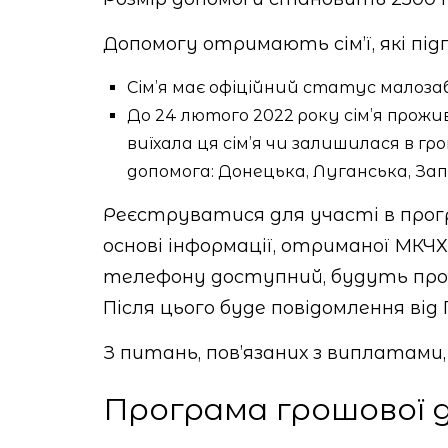
Допомогу отримають сім’ї, які підп
Сім’я має офіційний статус малозаб
До 24 лютого 2022 року сім’я прожив
виїхала ця сім’я чи залишилася в г
допомога: Донецька, Луганська, Запо
Реєструватися для участі в прогр
основі інформації, отриманої МКЧ
телефону доступний, будуть проі
Після цього буде повідомлення ві
З питань, пов’язаних з виплатам
Програма грошової д