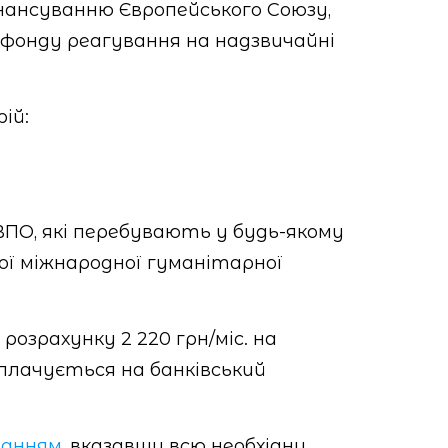
нансуванню Європейського Союзу,
 фонду реагування на надзвичайні
ій:
ВПО, які перебувають у будь-якому
шої міжнародної гуманітарної
озрахунку 2 220 грн/міс. на
иплачується на банківський
ланням
, вказавши всю необхідну