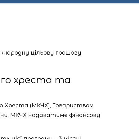
жнародну цільову грошову
ого хреста та
 Хреста (МКЧХ), Товариством
їни, МКЧХ надаватиме фінансову
 цієї програми – 3 місяці.