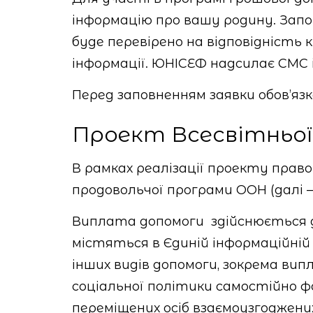
інформацію про вашу родину. Зап
буде перевірено на відповідніст
інформації. ЮНІСЕФ надсилає СМС і
Перед заповненням заявки обов’яз
Проект Всесвітньої
В рамках реалізації проекту прав
продовольчої програми ООН (далі 
Виплата допомоги здійснюється д
містяться в Єдиній інформаційній
інших видів допомоги, зокрема в
соціальної політики самостійно ф
переміщених осіб взаємоузгоджени