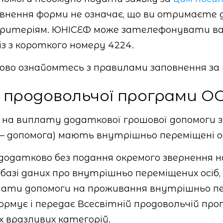
овнення форми не означає, що ви отримаєте
ь критеріям. ЮНІСЕФ може зателефонувати ва
з з короткого номеру 4224.
ково ознайомтесь з правилами заповнення за
 продовольчої програми О
о на виплату додаткової грошової допомоги з
— допомога) мають внутрішньо переміщені о
одатково без подання окремого звернення на
 базі даних про внутрішньо переміщених осіб
иплати допомоги на проживання внутрішньо п
ормує і передає Всесвітній продовольчій пр
х вразливих категорій.