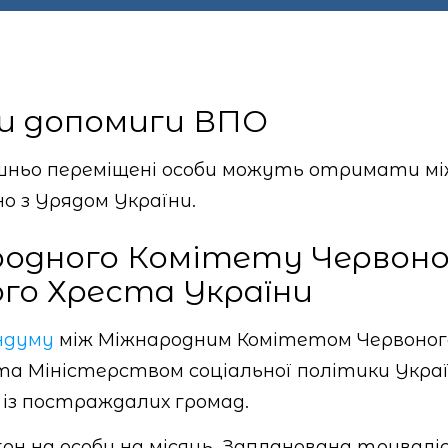
и допомиги ВПО
шньо переміщені особи можуть отримати мі
о з Урядом України.
родного Комітету Червон
го Хреста України
ндуму
між Міжнародним Комітетом Червоного
 та Міністерством соціальної політики Укра
 із постраждалих громад.
н на особу на місяць. Запланована тривалість