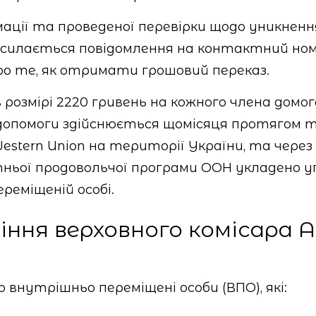
ації та проведеної перевірки щодо уникненн
силається повідомлення на контактний номе
о те, як отримати грошовий переказ.
розмірі 2220 гривень на кожного члена домог
 допомоги здійснюється щомісяця протягом т
estern Union на території України, та через
вітньої продовольчої програми ООН укладено 
реміщеній особі.
іння верховного комісара
внутрішньо переміщені особи (ВПО), які: