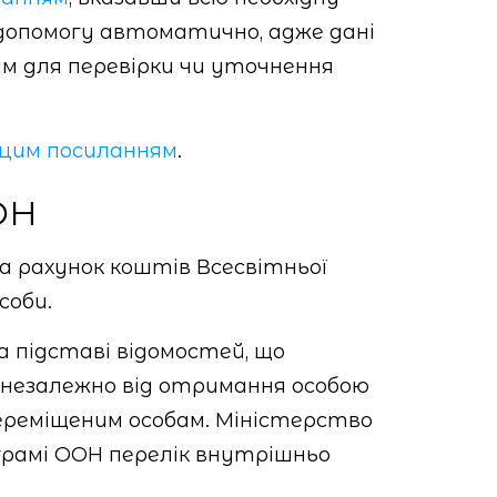
 допомогу автоматично, адже дані
м для перевірки чи уточнення
цим посиланням
.
ОН
а рахунок коштів Всесвітньої
соби.
 підставі відомостей, що
, незалежно від отримання особою
ереміщеним особам. Міністерство
ограмі ООН перелік внутрішньо