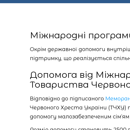
Міжнародні програм
Окрім державної допомоги внутрі
підтримку, що реалізується спільн
Допомога від Міжна
Товариства Червоно
Відповідно до підписаного
Мемора
Червоного Хреста України (ТЧХУ)
допомогу малозабезпеченим сім’ям
Розмір допомоги становить 2500 гр