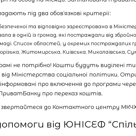
адають під два обов’язкові критерії:
езпеченої та відповідно зареєстрована в Міністер
ала в одній із громад, які постраждали від збройн
ромаді. Список областей, у окремих постраждалих 
різька, Житомирська, Київська, Миколаївська, Сумс
амі не потрібно! Кошти будуть виділені тим
Х від Міністерства соціальної політики. Отр
нформовані про включення до програми чере
д ПриватБанку про переказ коштів.
и, звертайтеся до Контактного центру МКЧ
опомоги від ЮНІСЕФ “Спіл