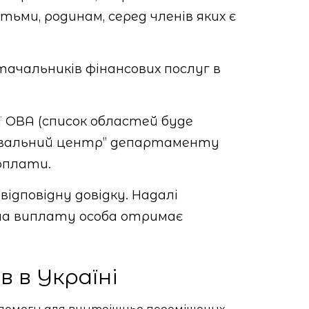
тьми, родинам, серед членів яких є
ачальників фінансових послуг в
ОВА (список областей буде
лювальний центр” департаменту
оплати.
дповідну довідку. Надалі
на виплату особа отримає
в в Україні