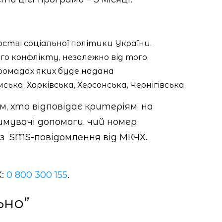
стві соціальної політики України.
ого конфлікту, незалежно від того,
громадах яких буде надана
ька, Харківська, Херсонська, Чернігівська.
, хто відповідає критеріям, на
имувачі допомоги, чий номер
з SMS-повідомлення від МКЧХ.
Х:
0 800 300 155
.
ьно”