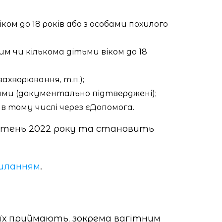
ком до 18 років або з особами похилого
им чи кількома дітьми віком до 18
ахворювання, т.п.);
ками (документально підтверджені);
в тому числі через єДопомога.
вітень 2022 року та становить
иланням
.
 їх приймають, зокрема вагітним