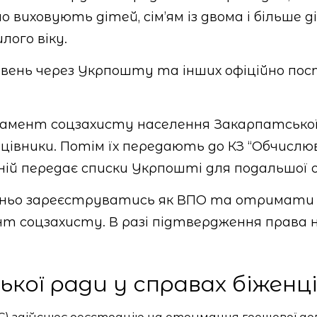
виховують дітей, сім’ям із двома і більше ді
лого віку.
вень через Укрпошту та інших офіційно пост
мент соцзахисту населення Закарпатської 
ацівники. Потім їх передають до КЗ “Обчис
ній передає списки Укрпошті для подальшої 
ьо зареєструватись як ВПО та отримати ві
т соцзахисту. В разі підтвердження права 
кої ради у справах біженці