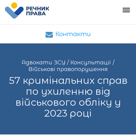
Skip to navigation
Skip to content
Tog
Адвокати ЗСУ
Адвокати ЗСУ – юридична допомога
Контакти
Адвокати ЗСУ
/
Консультації
/
Військові правопорушення
57 кримінальних справ
по ухиленню від
військового обліку у
2023 році