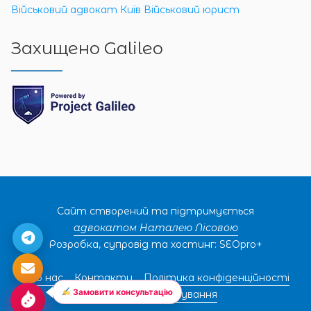
Військовий адвокат Київ
Військовий юрист
Захищено Galileo
Сайт створений та підтримується
адвокатом Наталею Лісовою
Розробка, супровід та хостинг: SEOpro+
Про нас
Контакти
Політика конфіденційності
Замовити консультацію
Правила користування