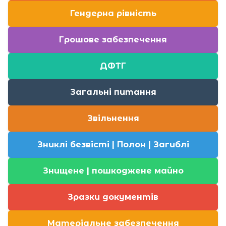
Гендерна рівність
Грошове забезпечення
ДФТГ
Загальні питання
Звільнення
Зниклі безвісті | Полон | Загиблі
Знищене | пошкоджене майно
Зразки документів
Матеріальне забезпечення