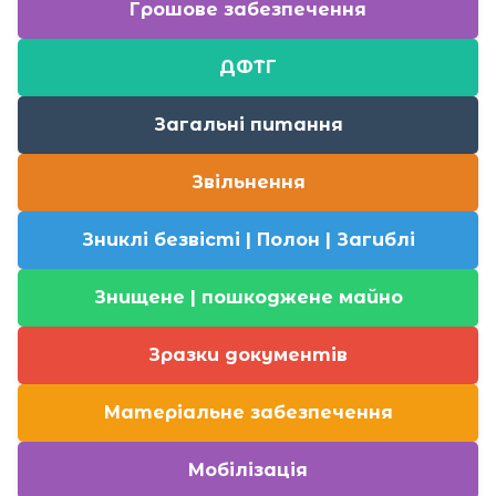
Грошове забезпечення
ДФТГ
Загальні питання
Звільнення
Зниклі безвісті | Полон | Загиблі
Знищене | пошкоджене майно
Зразки документів
Матеріальне забезпечення
Мобілізація