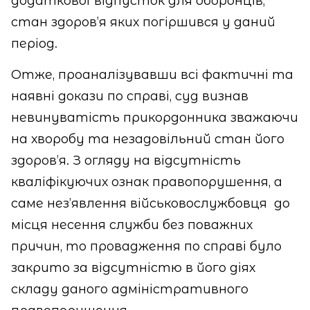
додаткової відпусток для оборонців,
стан здоров’я яких погіршився у даний
період.
Отже, проаналізувавши всі фактичні та
наявні докази по справі, суд визнав
невинуватість прикордонника зважаючи
на хворобу та незадовільний стан його
здоров’я. З огляду на відсутність
кваліфікуючих ознак правопорушення, а
саме нез’явлення військовослужбовця
до
місця несення служби без поважних
причин, то провадження по справі було
закрито за відсутністю в його діях
складу даного адміністративного