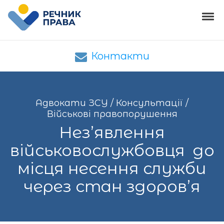
Skip to navigation
Skip to content
Tog
Адвокати ЗСУ
Адвокати ЗСУ – юридична допомога
Контакти
Адвокати ЗСУ
/
Консультації
/
Військові правопорушення
Нез’явлення
військовослужбовця до
місця несення служби
через стан здоров’я