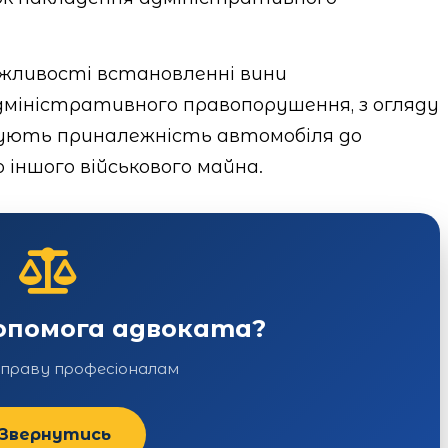
ожливості встановленні вини
адміністративного правопорушення, з огляду
ідчують приналежність автомобіля до
о іншого військового майна.
допомога адвоката?
справу професіоналам
Звернутись