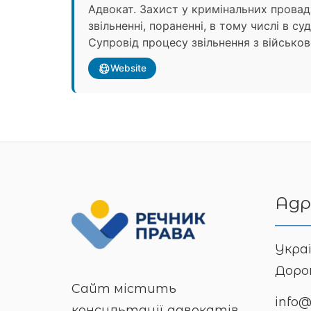
Адвокат. Захист у кримінальних прова
звільненні, пораненні, в тому числі в 
Супровід процесу звільнення з військов
Website
Адр
Украї
Дорош
Сайт містить
info
консультації адвокатів