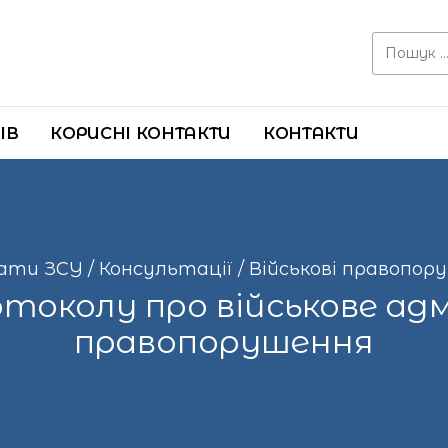
Search for:
ІВ
КОРИСНІ КОНТАКТИ
КОНТАКТИ
ати ЗСУ
/
Консультації
/
Військові правопор
токолу про військове а
правопорушення