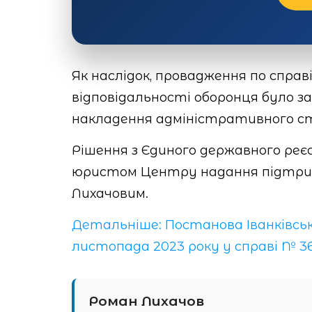
Як наслідок, провадження по спра
відповідальності оборонця було з
накладення адміністративного стя
Рішення з Єдиного державного реє
юристом Центру надання підтрим
Лихачовим.
Детальніше: Постанова Іванківсько
листопада 2023 року у справі № 36
Роман Лихачов