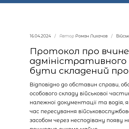
16.04.2024
/ Автор
Роман Лихачов
/
Війсь
Протокол про вчине
адміністративного
бути складений про
Відповідно до обставин справи, об
особового складу військової част
належної документації та водія, 
час пересування військовослужб
засобом через несподівану появу н