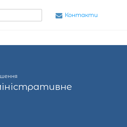
Контакти
ушення
дміністративне