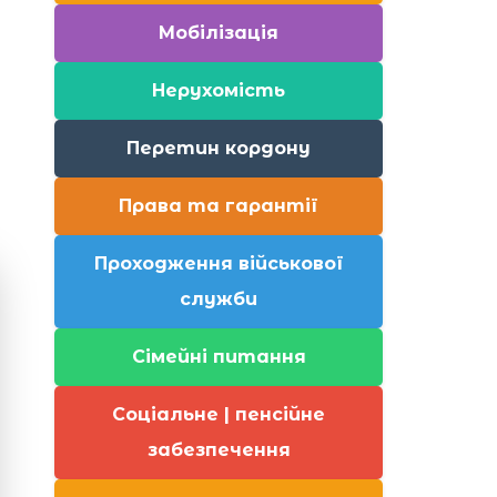
Мобілізація
Нерухомість
Перетин кордону
Права та гарантії
Проходження військової
служби
Сімейні питання
Соціальне | пенсійне
забезпечення