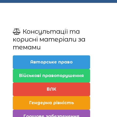
Консультації та
корисні матеріали за
темами
Авторське право
Військові правопорушення
ВЛК
Гендерна рівність
Грошове забезпечення