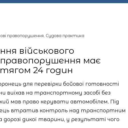
кові правопорушення
,
Судова практика
ння військового
 правопорушення має
тягом 24 годин
оронець для перевірки бойової готовності
ини виїхав на транспортному засобі без
який мав право керувати автомобілем. Під
овець втратив контроль над транспортним
а дорозі дикої тварини, у результаті чого