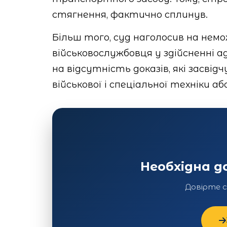
стягнення, фактично сплинув.
Більш того, суд наголосив на нем
військовослужбовця у здійсненні 
на відсутність доказів, які засв
військової і спеціальної техніки аб
Необхідна 
Довірте 