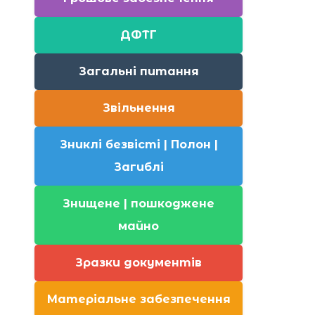
ДФТГ
Загальні питання
Звільнення
Зниклі безвісті | Полон |
Загиблі
Знищене | пошкоджене
майно
Зразки документів
Матеріальне забезпечення