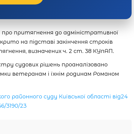
ві про притягнення до адміністративної
акрито на підставі закінчення строків
гнення, визначених ч. 2 ст. 38 КУпАП.
стру судових рішень проаналізовано
ки ветеранам і їхнім родинам Романом
го районного суду Київської області від24
6/3190/23