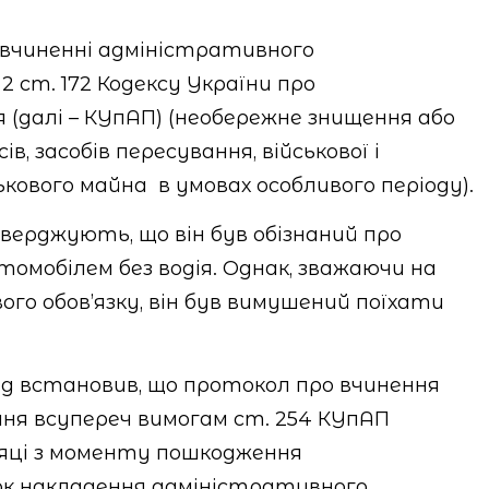
 у вчиненні адміністративного
2 ст. 172 Кодексу України про
(далі – КУпАП) (необережне знищення або
ів, засобів пересування, військової і
ськового майна
в умовах особливого періоду).
верджують, що він був обізнаний про
омобілем без водія. Однак, зважаючи на
ого обов’язку, він був вимушений поїхати
уд встановив, що протокол про вчинення
ня всупереч вимогам ст. 254 КУпАП
ісяці з моменту пошкодження
ок накладення адміністративного