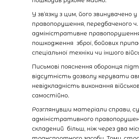
пошкодив рухоме майно.
У зв’язку з цим, його звинувачено
правопорушення, передбаченого ч. 
адміністративне правопорушення 
пошкодження
зброї, бойових припас
спеціальної техніки чи іншого вій
Письмові пояснення оборонця підт
відсутність дозволу керувати авт
невідкладність виконання військов
самостійно.
Розглянувши матеріали справи, с
адміністративного правопорушен
складений
більш, ніж через два м
транспортного засобу. Тому, стр