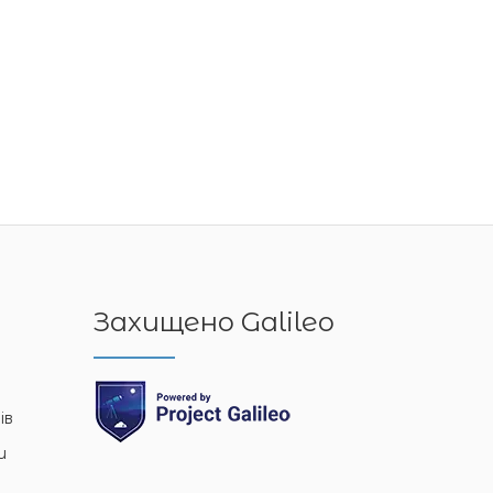
Захищено Galileo
ів
и