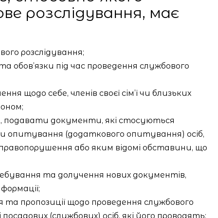
ве розслідування, має
ого розслідування;
та обов’язки під час проведення службового
ня щодо себе, членів своєї сім’ї чи близьких
коном;
я, подавати документи, які стосуються
ти опитування (додаткового опитування) осіб,
я правопорушення або яким відомі обставини, що
бування та долучення нових документів,
нформації;
 та пропозиції щодо проведення службового
 посадових (службових) осіб, які його проводять;