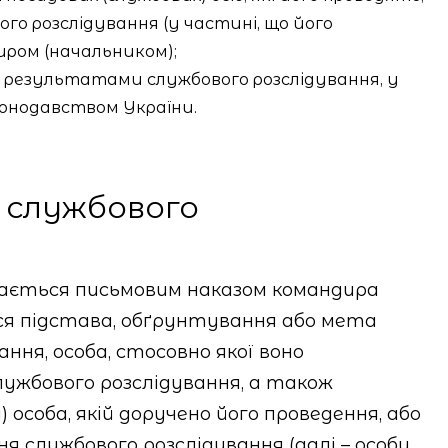
о розслідування (у частині, що його
иром (начальником);
 результатами службового розслідування, у
конодавством України.
 службового
ачається письмовим наказом командира
ся підстава, обґрунтування або мета
ння, особа, стосовно якої воно
ужбового розслідування, а також
особа, якій доручено його проведення, або
ня службового розслідування (далі – особи,