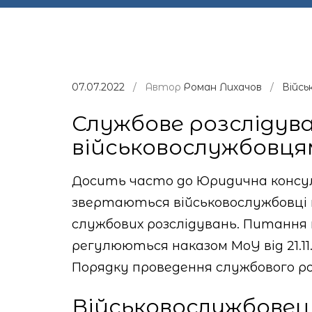
07.07.2022
/ Автор
Роман Лихачов
/
Війсь
Службове розслідув
військовослужбовця
Досить часто до Юридична консу
звертаються військовослужбовці 
службових розслідувань. Питання 
регулюються наказом МоУ від 21.1
Порядку проведення службового ро
Військовослужбовец