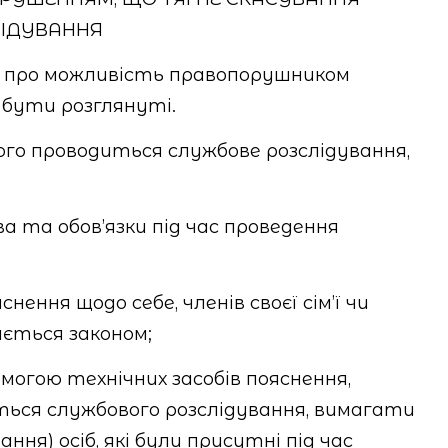
ЛІДУВАННЯ
но про можливість правопорушником
 бути розглянуті.
ого проводиться службове розслідування,
а та обов’язки під час проведення
нення щодо себе, членів своєї сім’ї чи
ається законом;
омогою технічних засобів пояснення,
ься службового розслідування, вимагати
я) осіб, які були присутні під час