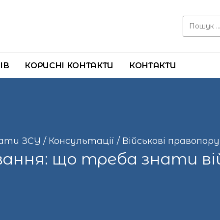
Search for:
ІВ
КОРИСНІ КОНТАКТИ
КОНТАКТИ
ати ЗСУ
/
Консультації
/
Військові правопор
вання: що треба знати в