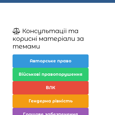
Консультації та
корисні матеріали за
темами
Авторське право
Військові правопорушення
ВЛК
Гендерна рівність
Грошове забезпечення