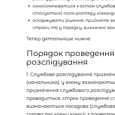
ознайомлюватися з актом службовог
стосується) після розгляду команд
оскаржувати рішення, прийняте за
строки та у порядку, визначені за
Тепер детальніше нижче
Порядок проведення
розслідування
1. Службове розслідування призн
(начальника), у якому зазначають
призначення службового розслідува
проводиться, строк проведення сл
визначаються посадова (службова) 
голова та члени комісії з проведен