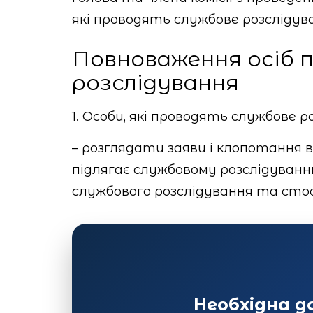
які проводять службове розслідува
Повноваження осіб п
розслідування
1. Особи, які проводять службове ро
– розглядати заяви і клопотання 
підлягає службовому розслідуванню
службового розслідування та сто
Необхідна 