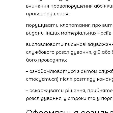
вчинення правопорушення або яки
правопорушення;
порушувати клопотання про витр
видань, інших матеріальних носіїв 
висловлювати письмові зауваженн
службового розслідування, дій або 
його проводять;
– ознайомлюватися з актом службо
стосується) після розгляду коман
– оскаржувати рішення, прийнят
розслідування, у строки та у поря
Оформлення резуль