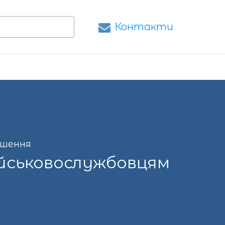
Контакти
ушення
ійськовослужбовцям