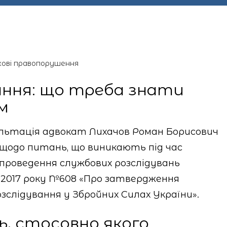
кові правопорушення
ання: що треба знати
м
льтація адвокат Лихачов Роман Борисович
щодо питань, що виникають під час
проведення службових розслідувань
1.2017 року №608 «Про затвердження
зслідування у Збройних Силах України».
ь, стосовно якого