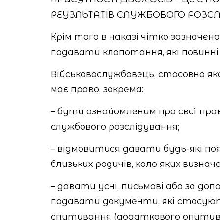
РЕУЗЛЬТАТІВ СЛУЖБОВОГО РОЗС
Крім того в наказі чітко зазначе
подавати клопотання, які повинні
Військовослужбовець, стосовно як
має право, зокрема:
– бути ознайомленим про свої прав
службового розслідування;
– відмовитися давати будь-які пояс
близьких родичів, коло яких визнач
– давати усні, письмові або за доп
подавати документи, які стосуют
опитування (додаткового опитуванн