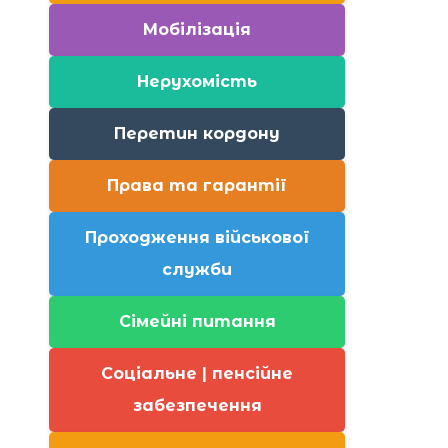
Мобілізація
Нерухомість
Перетин кордону
Права та гарантії
Проходження військової
служби
Сімейні питання
Соціальне | пенсійне
забезпечення