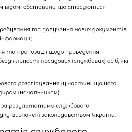
м відомі обставини, що стосуються
ебування та долучення нових документів,
інформації;
я та пропозиції щодо проведення
бездіяльності посадових (службових) осіб, які
вого розслідування (у частині, що його
диром (начальником);
е за результатами службового
дку, визначені законодавством України.
татів службового