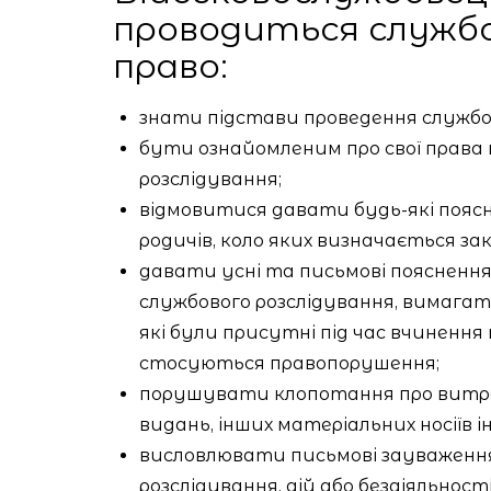
проводиться службо
право:
знати підстави проведення службов
бути ознайомленим про свої права 
розслідування;
відмовитися давати будь-які пояснен
родичів, коло яких визначається за
давати усні та письмові поясненн
службового розслідування, вимага
які були присутні під час вчиненн
стосуються правопорушення;
порушувати клопотання про витре
видань, інших матеріальних носіїв і
висловлювати письмові зауваження
розслідування, дій або бездіяльності