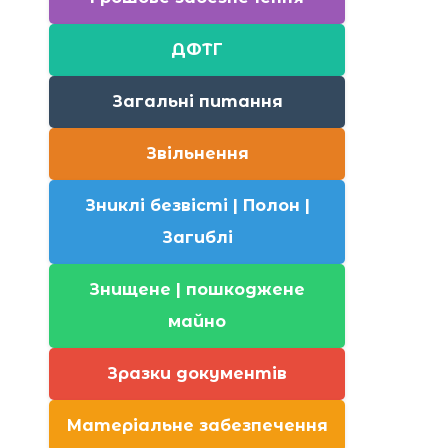
ДФТГ
Загальні питання
Звільнення
Зниклі безвісті | Полон |
Загиблі
Знищене | пошкоджене
майно
Зразки документів
Матеріальне забезпечення