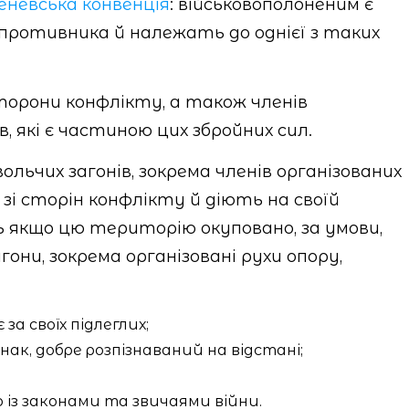
невська конвенція
: військовополоненим є
упротивника й належать до однієї з таких
сторони конфлікту, а також членів
, які є частиною цих збройних сил.
ольчих загонів, зокрема членів організованих
ї зі сторін конфлікту й діють на своїй
ть якщо цю територію окуповано, за умови,
гони, зокрема організовані рухи опору,
за своїх підлеглих;
ак, добре розпізнаваний на відстані;
о із законами та звичаями війни.