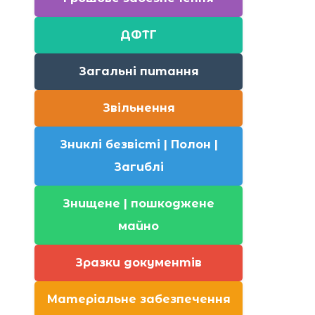
ДФТГ
Загальні питання
Звільнення
Зниклі безвісті | Полон |
Загиблі
Знищене | пошкоджене
майно
Зразки документів
Матеріальне забезпечення