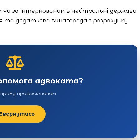
м чи за інтернованим в нейтральні держави
я та додаткова винагорода з розрахунку
допомога адвоката?
справу професіоналам
Звернутись