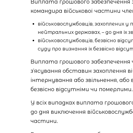
Виплата грошового забезпечення з
командира військової частини чле
військовослужбовців, захоплених у 
нейтральних державах, – до дня їх з
військовослужбовців, безвісно відсу
суду про визнання їх безвісно відс
Виплата грошового забезпечення ч
з’ясування обставин захоплення ві
інтернування або звільнення, або
безвісно відсутніми чи померлими.
У всіх випадках виплата грошовог
до дня виключення військовослужбов
частини.