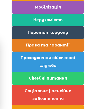
Мобілізація
Нерухомість
Перетин кордону
Права та гарантії
Проходження військової
служби
Сімейні питання
Соціальне | пенсійне
забезпечення