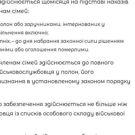
дійснюється щомісяця на підставі наказів
нам сімей:
полон або заручниками, інтернованих у
вільнення включно;
тніх, – до дня набрання законної сили рішенням
утніми або оголошення померлими.
ленам сімей здійснюється до повного
йськовослужбовця у полон, його
 визнання в установленому законом порядку
о забезпечення здійснюється не більше ніж
ця із списків особового складу військової