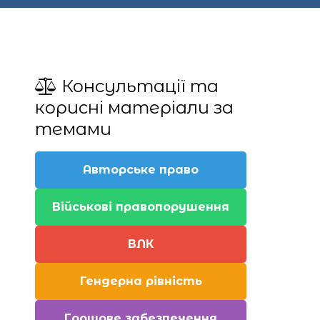
Консультації та
корисні матеріали за
темами
Авторське право
Військові правопорушення
ВЛК
Гендерна рівність
Грошове забезпечення