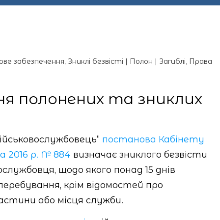
ове забезпечення
,
Зниклі безвісті | Полон | Загиблі
,
Права
ня полонених та зниклих
військовослужбовець”
постанова Кабінету
а 2016 р. № 884
визначає зниклого безвісти
ослужбовця, щодо якого понад 15 днів
 перебування, крім відомостей про
частини або місця служби.