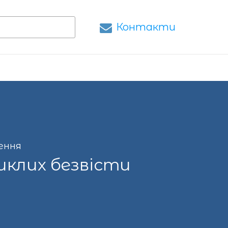
Контакти
ення
иклих безвісти