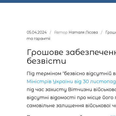
05.04.2024
/ Автор
Наталя Лісова
/
Грош
та гарантії
Грошове забезпечен
безвісти
Під терміном “безвісно відсутній 
Міністрів України від 30 листопад
під час захисту Вітчизни військов
відсутні відомості про місце його
самовільне залишення військової 