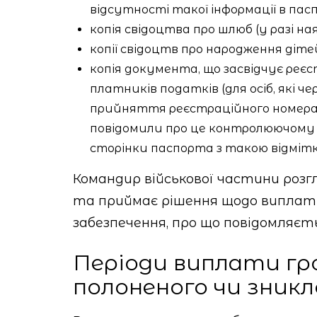
відсутності такої інформації в пасп
копія свідоцтва про шлюб (у разі на
копії свідоцтв про народження дітей
копія документа, що засвідчує реєс
платників податків (для осіб, які че
прийняття реєстраційного номера 
повідомили про це контролюючому ор
сторінки паспорта з такою відмітк
Командир військової частини розг
та приймає рішення щодо виплати
забезпечення, про що повідомляєть
Періоди виплати гр
полоненого чи зникл