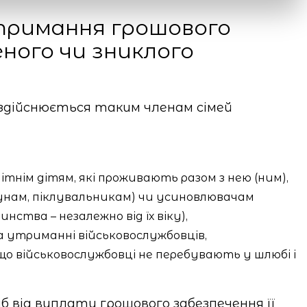
тримання грошового
ного чи зниклого
здійснюється таким членам сімей
нолітнім дітям, які проживають разом з нею (ним),
унам, піклувальникам) чи усиновлювачам
инства – незалежно від їх віку),
а утриманні військовослужбовців,
о військовослужбовці не перебувають у шлюбі і
сіб від виплати грошового забезпечення її