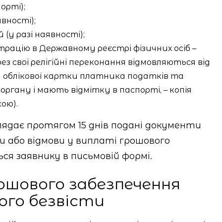
орті);
явності);
 (у разі наявності);
трацію в Державному реєстрі фізичних осіб –
рез свої релігійні переконання відмовляються від
облікової картки платника податків та
гану і мають відмітку в паспорті, – копія
ою).
лядає протягом 15 днів подані документи
 або відмови у виплаті грошового
ся заявнику в письмовій формі.
ошового забезпечення
ого безвісти