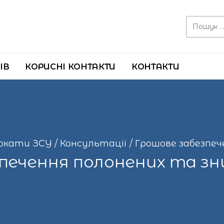
Search for:
ІВ
КОРИСНІ КОНТАКТИ
КОНТАКТИ
окати ЗСУ
/
Консультації
/
Грошове забезпеч
печення полонених та зн