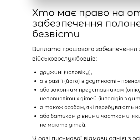
Хто має право на о
забезпечення полоне
безвісти
Виплата грошового забезпечення 
військовослужбовців:
дружині (чоловіку),
а в разі її (його) відсутності – пов
або законним представникам (опік
неповнолітніх дітей (інвалідів з дит
а також особам, які перебувають н
або батькам рівними частками, якщ
не мають дітей.
У разі письмової відмови однієї з о