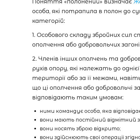
Поняття «полонений» визначає
Же
особа, які потрапила в полон до с
категорій:
1. Особового складу збройних сил 
ополчення або добровольчих загонів
2. Членів інших ополчень та добров
рухів опору, які належать до одніє
території або за її межами, наві
що ці ополчення або добровольчі за
відповідають таким умовам:
ними командує особа, яка відповідає 
вони мають постійний відмітний зн
вони носять зброю відкрито;
вони здійснюють свої операції згідн