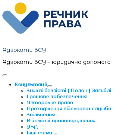
Skip
Skip
to
to
navigation
content
Адвокати ЗСУ
Адвокати ЗСУ – юридична допомога
Toggle
navigation
Конультації
menu
Expand
Зниклі безвісті | Полон | Загиблі
submenu
Грошове забезпечення
Авторське право
Проходження військової служби
Звільнення
Військові правопорушення
УБД
Інші теми …