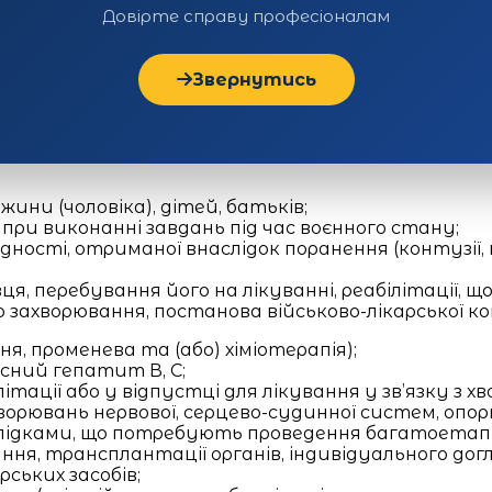
Довірте справу професіоналам
Звернутись
ини (чоловіка), дітей, батьків;
ри виконанні завдань під час воєнного стану;
ідності, отриманої внаслідок поранення (контузії, 
я, перебування його на лікуванні, реабілітації,
ахворювання, постанова військово-лікарської коміс
ня, променева та (або) хіміотерапія);
усний гепатит В, С;
ітації або у відпустці для лікування у зв’язку з х
захворювань нервової, серцево-судинної систем, о
аслідками, що потребують проведення багатоетапн
ання, трансплантації органів, індивідуального до
ських засобів;