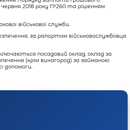
7 червня 2018 року №260 та рішенням
ової військової служби.
абезпечення, за рапортом військовослужбовця
 включаються посадовий оклад, оклад за
зпечення (крім винагород) за займаною
ї допомоги.