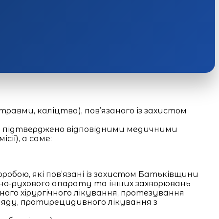
травми, каліцтва), пов’язаного із захистом
 що підтверджено відповідними медичними
ії), а саме:
воробою, які пов’язані із захистом Батьківщини
порно-рухового апарату та інших захворювань
ого хірургічного лікування, протезування
гляду, протирецидивного лікування з