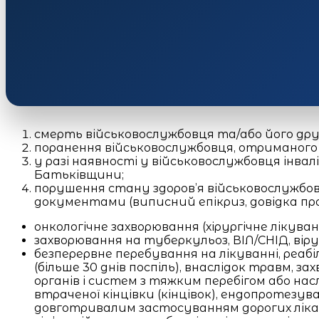
смерть військовослужбовця та/або його друж
поранення військовослужбовця, отриманого п
у разі наявності у військовослужбовця інвал
Батьківщини;
порушення стану здоров’я військовослужбовц
документами (виписний епікриз, довідка про з
онкологічне захворювання (хірургічне лікуван
захворювання на туберкульоз, ВІЛ/СНІД, вір
безперервне перебування на лікуванні, реабіл
(більше 30 днів поспіль), внаслідок травм, 
органів і систем з тяжким перебігом або н
втраченої кінцівки (кінцівок), ендопротезув
довготривалим застосуванням дорогих лікар