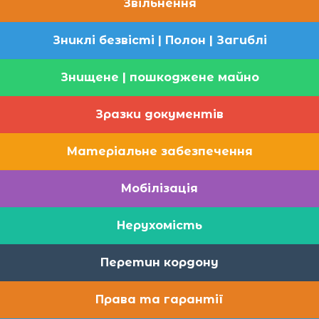
Звільнення
Зниклі безвісті | Полон | Загиблі
Знищене | пошкоджене майно
Зразки документів
Матеріальне забезпечення
Мобілізація
Нерухомість
Перетин кордону
Права та гарантії