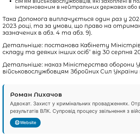
сім’ям військовослужбовців, які захоплені в 
інтернованим в нейтральних державах або ви
Така Допомога виплачується один раз у 2024 
2023 році, та за умови, що право на отриман
зазначених в абз. 4 та абз. 9).
Детальніше: постанова Кабінету Міністрів У
складу та деяких інших осіб” від 30 серпня 2
Детальніше: наказ Міністерства оборони У
військовослужбовцям Збройних Сил України т
Роман Лихачов
Адвокат. Захист у кримінальних провадженнях. Отр
результатів ВЛК. Супровід процесу звільнення з вій
Website