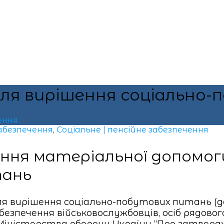
ля вирішення соціально
ення
абезпечення
,
Соціальне | пенсійне забезпечення
ння матеріальної допомог
тань
я вирішення соціально-побутових питань (д
безпечення військовослужбовців, осіб рядовог
зом Міністерства оборони України “Про затве