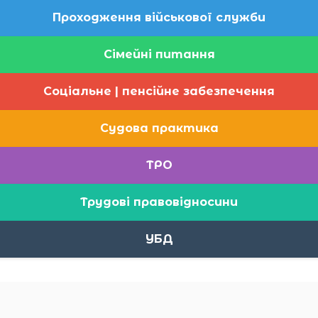
Проходження військової служби
Сімейні питання
Соціальне | пенсійне забезпечення
Судова практика
ТРО
Трудові правовідносини
УБД