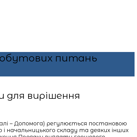
-побутових питань
и для вирішення
алі – Допомога) регулюється постановою
о і начальницького складу та деяких інших
рдження Порядку виплати грошового