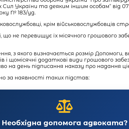
 Сил України та деяким іншим особам” від 0
оку № 183/уд.
вослужбовці, крім військовослужбовців строк
рі, що не перевищує їх місячного грошового з
ення, з якого визначається розмір Допомоги,
ів і щомісячні додаткові види грошового забе
во на день підписання наказу про надання ціє
о за наявності таких підстав:
Необхідна допомога адвоката?