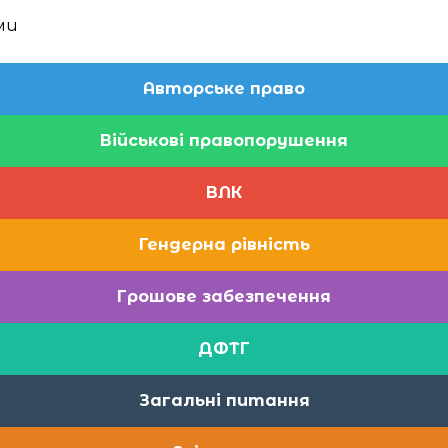
ми
Авторське право
Військові правопорушення
ВЛК
Гендерна рівність
Грошове забезпечення
ДФТГ
Загальні питання