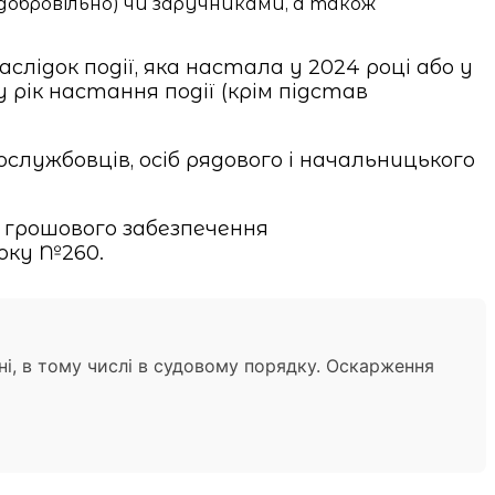
он добровільно) чи заручниками, а також
лідок події, яка настала у 2024 році або у
 рік настання події (крім підстав
службовців, осіб рядового і начальницького
 грошового забезпечення
оку №260.
ні, в тому числі в судовому порядку. Оскарження