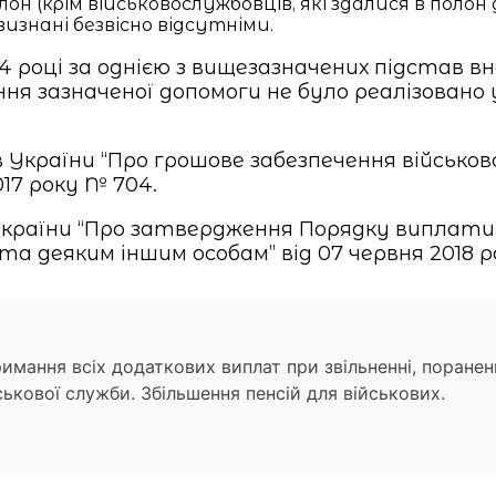
полон (крім військовослужбовців, які здалися в пол
знані безвісно відсутніми.
році за однією з вищезазначених підстав внас
ня зазначеної допомоги не було реалізовано у
країни “Про грошове забезпечення військово
017 року № 704.
країни “Про затвердження Порядку виплати
а деяким іншим особам” від 07 червня 2018 р
имання всіх додаткових виплат при звільненні, поранен
ськової служби. Збільшення пенсій для військових.