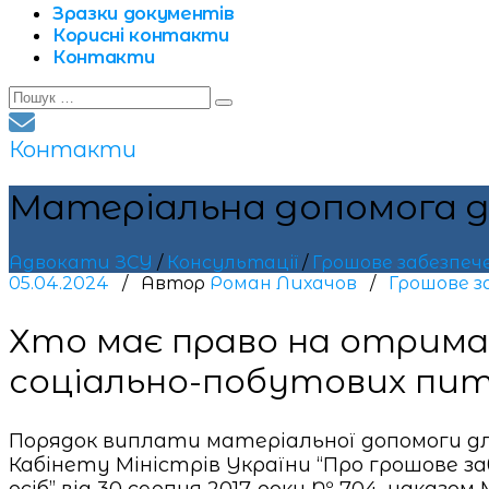
Зразки документів
Корисні контакти
Контакти
Search
Пошук
for:
Контакти
Матеріальна допомога д
Адвокати ЗСУ
/
Консультації
/
Грошове забезпеч
05.04.2024
/ Автор
Роман Лихачов
/
Грошове з
Хто має право на отрима
соціально-побутових пи
Порядок виплати матеріальної допомоги дл
Кабінету Міністрів України “Про грошове за
осіб” від 30 серпня 2017 року № 704, нака