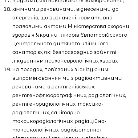
вірусами, які викликають захворювання;
хімічними речовинами, віднесеними до
алергенів, що визначені нормативно-
правовими актами Міністерства охорони
здоров’я України;
лікарів Євпаторійського
центрального дитячого клінічного
санаторію, які безпосередньо зайняті
лікуванням психоневрологічних хворих.
на посадах, пов’язаних з іонізуючим
випромінюванням чи з радіоактивними
речовинами в рентгенівських,
рентгенофлюорографічних, радіологічних,
рентгенорадіологічних, токсико-
радіологічних, санітарно-
токсикорадіологічних, радіаційно-
токсикологічних, радіоізотопної