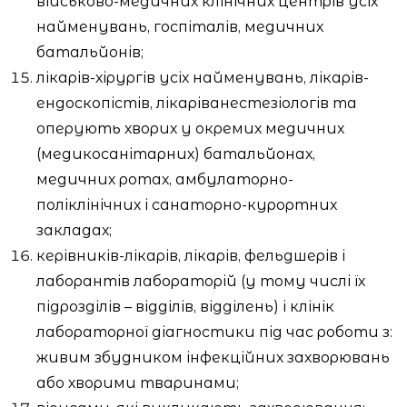
військово-медичних клінічних центрів усіх
найменувань, госпіталів, медичних
батальйонів;
лікарів-хірургів усіх найменувань, лікарів-
ендоскопістів, лікаріванестезіологів та
оперують хворих у окремих медичних
(медикосанітарних) батальйонах,
медичних ротах, амбулаторно-
поліклінічних і санаторно-курортних
закладах;
керівників-лікарів, лікарів, фельдшерів і
лаборантів лабораторій (у тому числі їх
підрозділів – відділів, відділень) і клінік
лабораторної діагностики під час роботи з:
живим збудником інфекційних захворювань
або хворими тваринами;