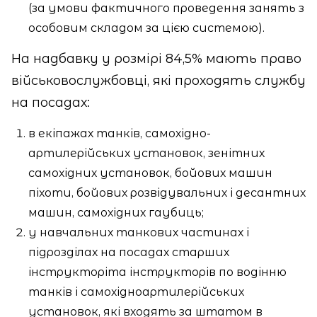
(за умови фактичного проведення занять з
особовим складом за цією системою).
На надбавку у розмірі 84,5% мають право
військовослужбовці, які проходять службу
на посадах:
в екіпажах танків, самохідно-
артилерійських установок, зенітних
самохідних установок, бойових машин
піхоти, бойових розвідувальних і десантних
машин, самохідних гаубиць;
у навчальних танкових частинах і
підрозділах на посадах старших
інструкторіта інструкторів по водінню
танків і самохідноартилерійських
установок, які входять за штатом в