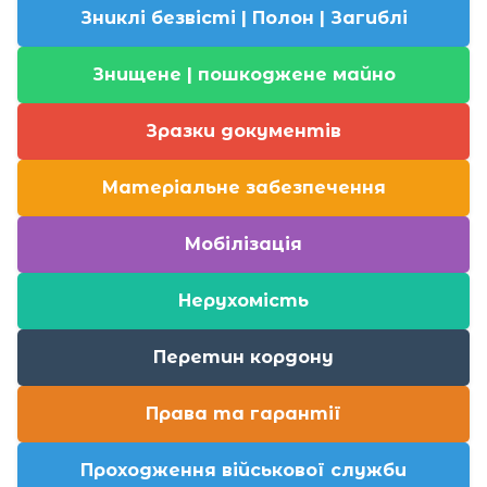
Зниклі безвісті | Полон | Загиблі
Знищене | пошкоджене майно
Зразки документів
Матеріальне забезпечення
Мобілізація
Нерухомість
Перетин кордону
Права та гарантії
Проходження військової служби