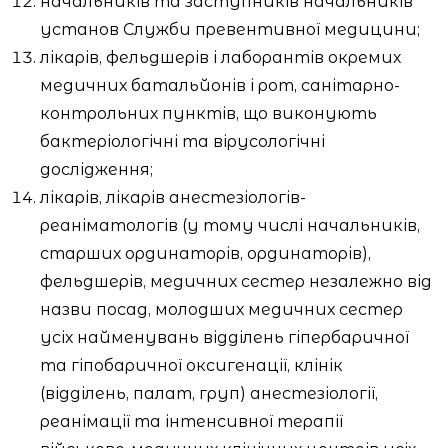
начальників та заступників начальників
установ Служби превентивної медицини;
лікарів, фельдшерів і лаборантів окремих
медичних батальйонів і рот, санітарно-
контрольних пунктів, що виконують
бактеріологічні та вірусологічні
дослідження;
лікарів, лікарів анестезіологів-
реаніматологів (у тому числі начальників,
старших ординаторів, ординаторів),
фельдшерів, медичних сестер незалежно від
назви посад, молодших медичних сестер
усіх найменувань відділень гіпербаричної
та гіпобаричної оксигенації, клінік
(відділень, палат, груп) анестезіології,
реанімації та інтенсивної терапії