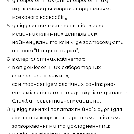
у неврологічних (ангіоневрологічних)
відділеннях для хворих з порушеннями
мозкового кровообігу;
у відділеннях госпіталів, військово-
медичних клінічних центрів усіх
найменувань та клінік, де застосовують
апарат “Штучна нирка”;
в алергологічних кабінетах;
в епідеміологічних, лабораторних,
санітарно-гігієнічних,
санітарноепідеміологічних, санітарно-
епідеміологічного нагляду відділах установ
Служби превентивної медицини;
у відділеннях і палатах гнійної хірургії для
лікування хворих з хірургічними гнійними
захворюваннями та ускладненнями;