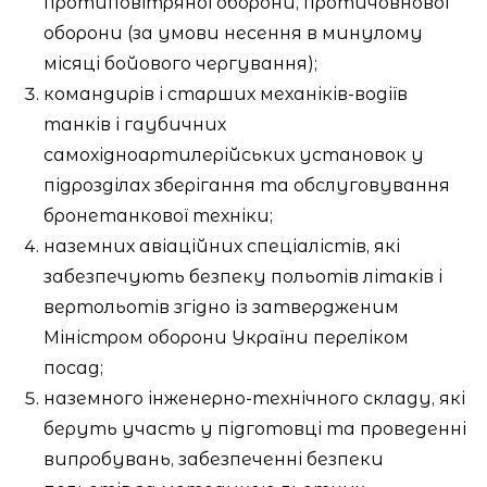
протиповітряної оборони, протичовнової
оборони (за умови несення в минулому
місяці бойового чергування);
командирів і старших механіків-водіїв
танків і гаубичних
самохідноартилерійських установок у
підрозділах зберігання та обслуговування
бронетанкової техніки;
наземних авіаційних спеціалістів, які
забезпечують безпеку польотів літаків і
вертольотів згідно із затвердженим
Міністром оборони України переліком
посад;
наземного інженерно-технічного складу, які
беруть участь у підготовці та проведенні
випробувань, забезпеченні безпеки