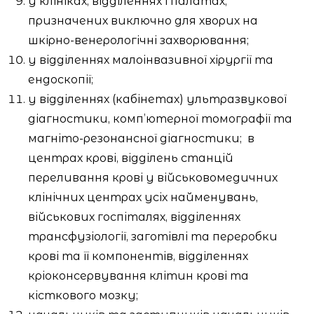
у клініках, відділеннях і палатах,
призначених виключно для хворих на
шкірно-венерологічні захворювання;
у відділеннях малоінвазивної хірургії та
ендоскопії;
у відділеннях (кабінетах) ультразвукової
діагностики, комп’ютерної томографії та
магніто-резонансної діагностики;
в
центрах крові, відділень станцій
переливання крові у військовомедичних
клінічних центрах усіх найменувань,
військових госпіталях, відділеннях
трансфузіології, заготівлі та переробки
крові та її компонентів, відділеннях
кріоконсервування клітин крові та
кісткового мозку;