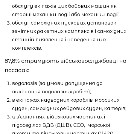
обслугу екіпажів цих бойових машин як
старші механіки-водії або механіки-водії;
обслуг самохідних пускових установок
зенітних ракетних комплексів і самохідних
станцій виявлення і наведення цих
комплексів.
87,8% отримують військовослужбовці на
посадах:
водолазів (за умови допущення до
виконання водолазних робіт);
в екіпажах надводних кораблів, морських
суден, самохідних рейдових суден, катерів;
у з’єднаннях, військових частинах і
підрозділах ВДВ (ДШВ), ССО,
морської
піхоти та військових частинах А1420,