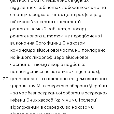
діагностики і спеціальних відділах,
відділеннях, кабінетах, лабораторіях чи на
станціях, радіологічних центрах (якщо у
військовій частині є штатний
рентгенівський кабінет, а посаду
рентгенолога штатом не передбачено і
виконання його функцій наказом
командира військової частини покладено
на іншого лікаряофіцера військової
частини, цьому лікарю надбавка
виплачується на загальних підставах);
центрального санітарно-епідеміологічного
управління Міністерства оборони України
– за час безпосередньої роботи в осередках
інфекційних хвороб (крім чуми і холери),
відрядженим в осередки за наказами