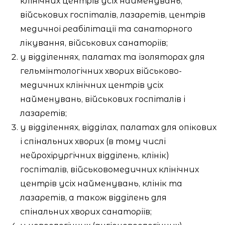
клінічних центрів усіх найменувань,
військових госпіталів, лазаретів, центрів
медичної реабілітації та санаторного
лікування, військових санаторіїв;
у відділеннях, палатах та ізоляторах для
гельмінтологічних хворих військово-
медичних клінічних центрів усіх
найменувань, військових госпіталів і
лазаретів;
у відділеннях, відділах, палатах для опікових
і спінальних хворих (в тому числі
нейрохірургічних відділень, клінік)
госпіталів, військовомедичних клінічних
центрів усіх найменувань, клінік та
лазаретів, а також відділень для
спінальних хворих санаторіїв;