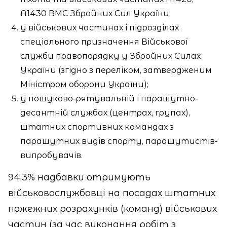
А1430 ВМС Збройних Сил України;
у військових частинах і підрозділах
спеціального призначення Військової
служби правопорядку у Збройних Силах
України (згідно з переліком, затвердженим
Міністром оборони України);
у пошуково-рятувальній і парашутно-
десантній службах (центрах, групах),
штатних спортивних командах з
парашутних видів спорту, парашутистів-
випробувачів.
94,3% надбавки отримують
військовослужбовці на посадах штатних
пожежних розрахунків (команд) військових
частин (за час виконання робіт з