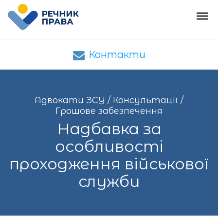
Skip to navigation
Skip to content
Tog
Адвокати ЗСУ
Адвокати ЗСУ – юридична допомога
Контакти
Адвокати ЗСУ
/
Консультації
/
Грошове забезпечення
Надбавка за
особливості
проходження військової
служби