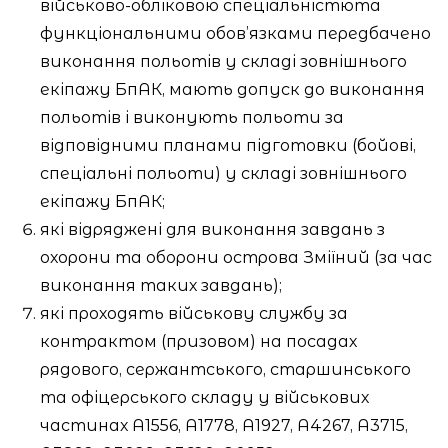
військово-обліковою спеціальністюта
функціональними обов’язками передбачено
виконання польотів у складі зовнішнього
екіпажу БпАК, мають допуск до виконання
польотів і виконують польоти за
відповідними планами підготовки (бойові,
спеціальні польоти) у складі зовнішнього
екіпажу БпАК;
які відряджені для виконання завдань з
охорони та оборони острова Зміїний (за час
виконання таких завдань);
які проходять військову службу за
контрактом (призовом) на посадах
рядового, сержантського, старшинського
та офіцерського складу у військових
частинах А1556, А1778, А1927, А4267, А3715,