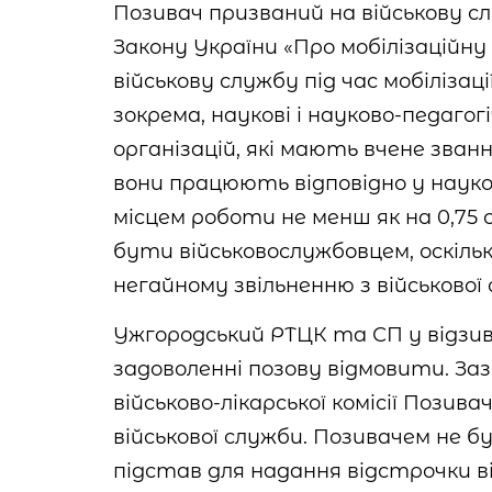
Позивач призваний на військову сл
Закону України «Про мобілізаційну
військову службу під час мобілізац
зокрема, наукові і науково-педаго
організацій, які мають вчене зван
вони працюють відповідно у науко
місцем роботи не менш як на 0,75 
бути військовослужбовцем, оскільк
негайному звільненню з військової
Ужгородський РТЦК та СП у відзив
задоволенні позову відмовити. З
військово-лікарської комісії Пози
військової служби. Позивачем не б
підстав для надання відстрочки ві