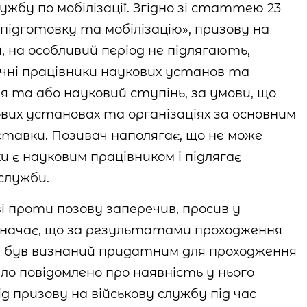
ужбу по мобілізації. Згідно зі статтею 23
 підготовку та мобілізацію», призову на
ії, на особливий період не підлягають,
гічні працівники наукових установ та
ня та або науковий ступінь, за умови, що
вих установах та організаціях за основним
ставки. Позивач наполягає, що не може
и є науковим працівником і підлягає
 служби.
і проти позову заперечив, просив у
азначає, що за результатами проходження
вач був визнаний придатним для проходження
уло повідомлено про наявність у нього
д призову на військову службу під час