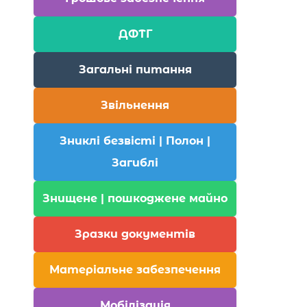
ДФТГ
Загальні питання
Звільнення
Зниклі безвісті | Полон |
Загиблі
Знищене | пошкоджене майно
Зразки документів
Матеріальне забезпечення
Мобілізація