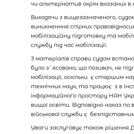
чи альтернатив окрім вказаних в н
Виходячи з вищезазначеного, судо
виникненння спірних правовідноси
мобілізаційну підготовку та мобілі
службу під час мобілізації.
З матеріалів справи судом встан
було з`ясовано, що позивач, не під
мобілізації, оскільки є старшим 
технічних наук, та працює з в Ін
інформаційного простору HAH Укр
вищої освіти. Відповідно наказ по
військової служби є безпідставн
Уваги заслуговує також рішення 