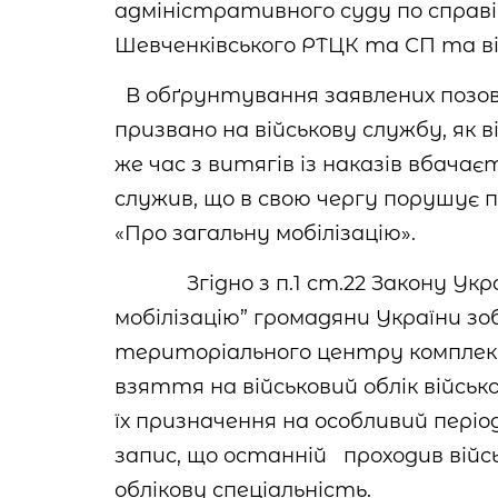
адміністративного суду по справі 
Шевченківського РТЦК та СП та в
В обґрунтування заявлених позов
призвано на військову службу, як 
же час з витягів із наказів вбачає
служив, що в свою чергу порушує 
«Про загальну мобілізацію».
Згідно з п.1 ст.22 Закону Ук
мобілізацію” громадяни України зо
територіального центру комплек
взяття на військовий облік військ
їх призначення на особливий періо
запис, що останній проходив війс
облікову спеціальність.