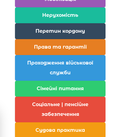
Нерухомість
Перетин кордону
Права та гарантії
Проходження військової
служби
Сімейні питання
Соціальне | пенсійне
забезпечення
Судова практика