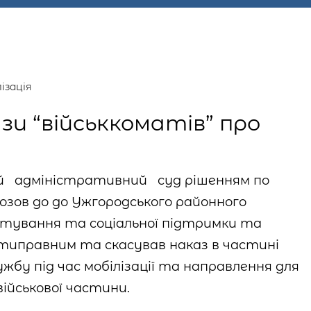
ізація
зи “військкоматів” про
й
адміністративний
суд рішенням по
позов до до Ужгородського районного
тування та соціальної підтримки та
отиправним та скасував наказ в частині
жбу під час мобілізації та направлення для
військової частини.