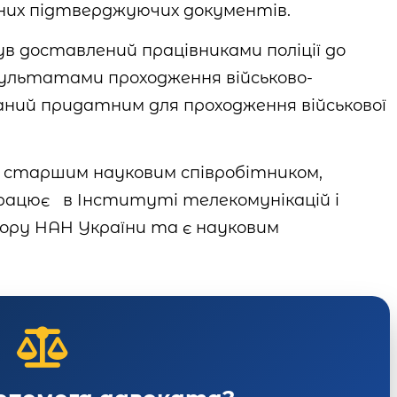
одних підтверджуючих документів.
в доставлений працівниками поліції до
зультатами проходження військово-
знаний придатним для проходження військової
 старшим науковим співробітником,
рацює в Інституті телекомунікацій і
тору HAH України та є науковим