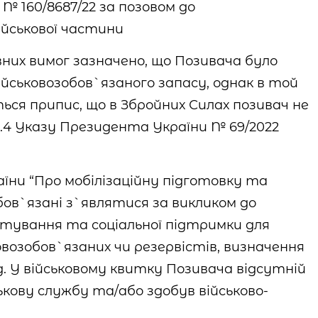
№ 160/8687/22 за позовом до
ійськової частини
них вимог зазначено, що Позивача було
військовозобов`язаного запасу, однак в той
ться припис, що в Збройних Силах позивач не
п.4 Указу Президента України № 69/2022
раїни “Про мобілізаційну підготовку та
бов`язані з`являтися за викликом до
тування та соціальної підтримки для
овозобов`язаних чи резервістів, визначення
д. У військовому квитку Позивача відсутній
ькову службу та/або здобув військово-