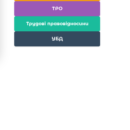
ТРО
Трудові правовідносини
УБД