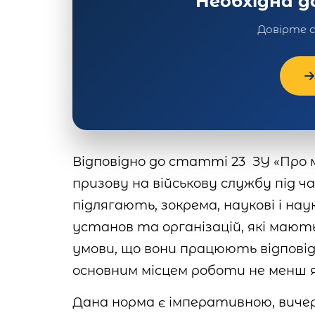
Необхідна 
Довірте 
Відповідно до статті 23 ЗУ «Про м
призову на військову службу під час
підлягають, зокрема, наукові і нау
установ та організацій, які мают
умови, що вони працюють відповід
основним місцем роботи не менш я
Дана норма є імперативною, виче