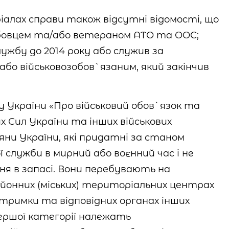
іалах справи також відсутні відомості, що
жбовцем та/або ветераном АТО та ООС;
ужбу до 2014 року або служив за
бо військовозобов`язаним, який закінчив
ну України «Про військовий обов`язок та
их Сил України та інших військових
ни України, які придатні за станом
ї служби в мирний або воєнний час і не
ня в запасі. Вони перебувають на
районних (міських) територіальних центрах
тримки та відповідних органах інших
першої категорії належать