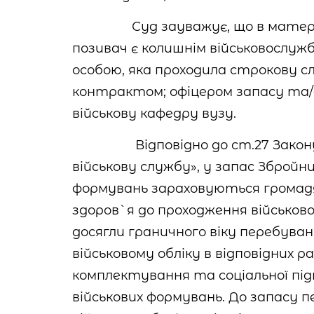
Суд зауважує, що в матер
позивач є колишнім військовослу
особою, яка проходила строкову сл
контрактом; офіцером запасу та/а
військову кафедру вузу.
Відповідно до ст.27 Зако
військову службу», у запас Збройн
формувань зараховуються громадя
здоров`я до проходження військово
досягли граничного віку перебуван
військовому обліку в відповідних 
комплектування та соціальної під
військових формувань. До запасу 