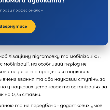
допомога адвоката?
справу професіоналам
Звернутись
обілізаційну підготовку та мобілізацію»,
 мобілізації, на особливий період не
ково-педагогічні працівники наукових
ь вчене звання та або науковий ступінь, за
но у наукових установах та організаціях за
к на 0,75 ставки.
рпною та не передбачає додаткових умов