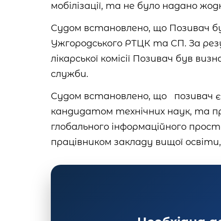
мобілізації, та не було надано ж
Судом встановлено, що Позивач бу
Ужгородського РТЦК та СП. За ре
лікарської комісії Позивач був ви
служби.
Судом встановлено, що позивач є
кандидатом технічних наук, та п
глобального інформаційного прос
працівником закладу вищої освіти,