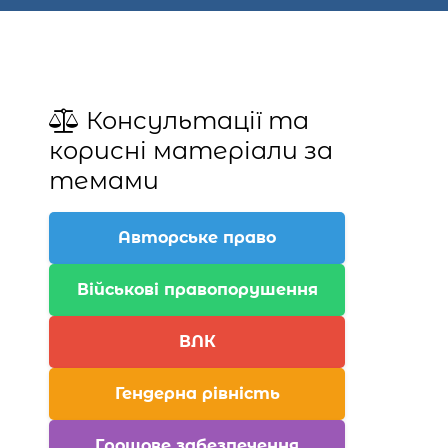
Консультації та
корисні матеріали за
темами
Авторське право
Військові правопорушення
ВЛК
Гендерна рівність
Грошове забезпечення