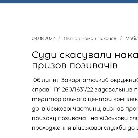
09.08.2022
/ Автор
Роман Лихачов
/
Мобіл
Суди скасували нака
призов позивачів
06 липня Закарпатський окружни
справі
№ 260/1631/22 задовольнив 
територіального центру комплек
до військової частини, визнав пр
призову позивача на військову слу
проходження військової служби до 