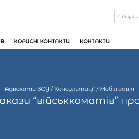
Search for:
ІВ
КОРИСНІ КОНТАКТИ
КОНТАКТИ
Адвокати ЗСУ
/
Консультації
/
Мобілізація
акази “військкоматів” про