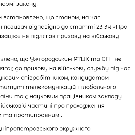
ормі закону.
м встановлено, що станом, на час
н позивач відповідно до статті 23 ЗУ «Про
зацію» не підлягав призову на військову
овлено, що Ужгородським РТЦК та СП не
лягає до призову на військову службу під час
науковим співробітником, кандидатом
ституті телекомунікацій і глобального
аїни та є науковим працівником закладу
 військовій частині про проходження
им та протиправним .
Дніпропетровського окружного