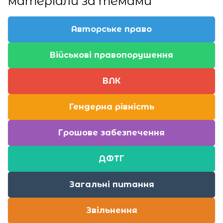
матеріали за темами
Авторське право
Військові правопорушення
ВЛК
Гендерна рівність
Грошове забезпечення
ДФТГ
Загальні питання
Звільнення