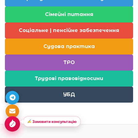
Сімейні питання
Соціальне | пенсійне забезпечення
Судова практика
ТРО
Трудові правовідносини
УБД
Замовити консультацію