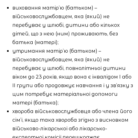
виховання матір’ю (батьком) –
військовослужбовцем, яка (який) не
перебуває у шлюбі, дитини або кількох
дітей, що з нею (ним) проживають, без
батька (матері);
утримання матір’ю (батьком) –
військовослужбовцем, яка (який) не
перебуває у шлюбі, повнолітньої дитини
віком до 23 років, якщо вона є інвалідом І або
ІІ групи або продовжує навчання і у зв’язку з
цим потребує матеріальної допомоги
матері (батька);
хвороба військовослужбовця або члена його
сім’ї, якщо така хвороба згідно з висновком
військово-лікарської або лікарсько-
експертної комісії перешкоджає