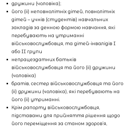
дружини (чоловіка);
його (її) неповнолітніх дітей, повнолітніх
дітей – учнів (студентів) навчальних
закладів за денною формою навчання, які
перебувають на утриманні
військовослужбовця, та дітей-інвалідів I
або II групи
непрацездатних батьків
військовослужбовця та його (її) дружини
(чоловіка)
братів, сестер військовослужбовця та його
(її) дружини (чоловіка), які перебувають на
його (її) утриманні.
Крім рапорту військовослужбовця,
підставами для прийняття рішення щодо
його переміщення за станом здоров’я,