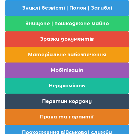
Зниклі безвісті | Полон | Загиблі
Знищене | пошкоджене майно
Зразки документів
Матеріальне забезпечення
Мобілізація
Нерухомість
Перетин кордону
Права та гарантії
Проходження військової служби