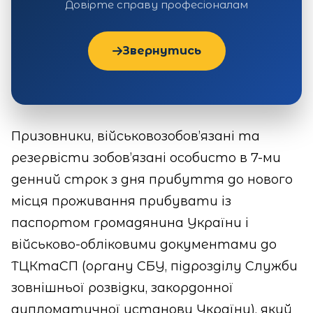
Довірте справу професіоналам
Звернутись
Призовники, військовозобов’язані та
резервісти зобов’язані особисто в 7-ми
денний строк з дня прибуття до нового
місця проживання прибувати із
паспортом громадянина України і
військово-обліковими документами до
ТЦКтаСП (органу СБУ, підрозділу Служби
зовнішньої розвідки, закордонної
дипломатичної установи України), який