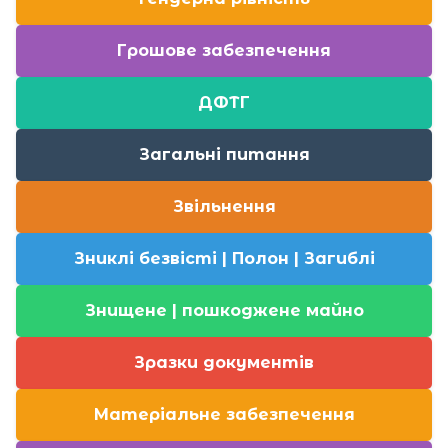
Грошове забезпечення
ДФТГ
Загальні питання
Звільнення
Зниклі безвісті | Полон | Загиблі
Знищене | пошкоджене майно
Зразки документів
Матеріальне забезпечення