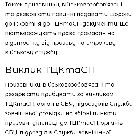
Також призовники, військовозобов’язані
та резервісти повинні подавати щороку
до 1 жовтня до ТЦКтаСП документи, що
підтверджують право громадян на
відстрочку від призову на строкову
військову службу.
Виклик ТЦКтаСП
Призовники, військовозобов’язані та
резервісти прибувати за викликом
ТЦКтаСП, органів СБУ, підрозділів Служби
зовнішньої розвідки на збірні пункти,
призовні дільниці, до ТЦКтаСП, органів
СБУ, підрозділів Служби зовнішньої