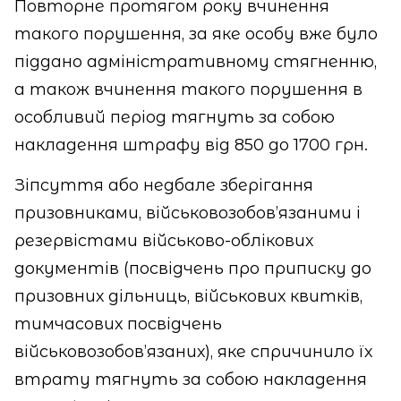
Повторне протягом року вчинення
такого порушення, за яке особу вже було
піддано адміністративному стягненню,
а також вчинення такого порушення в
особливий період тягнуть за собою
накладення штрафу від 850 до 1700 грн.
Зіпсуття або недбале зберігання
призовниками, військовозобов’язаними і
резервістами військово-облікових
документів (посвідчень про приписку до
призовних дільниць, військових квитків,
тимчасових посвідчень
військовозобов’язаних), яке спричинило їх
втрату тягнуть за собою накладення