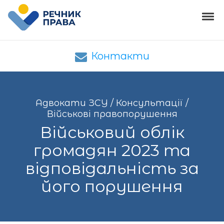
Skip to navigation
Skip to content
Tog
Адвокати ЗСУ
Адвокати ЗСУ – юридична допомога
Контакти
Адвокати ЗСУ
/
Консультації
/
Військові правопорушення
Військовий облік
громадян 2023 та
відповідальність за
його порушення