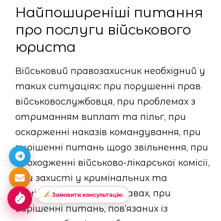
Найпоширеніші питання
про послуги військового
юриста
Військовий правозахисник необхідний у
таких ситуаціях: при порушенні прав
військовослужбовця, при проблемах з
отриманням виплат та пільг, при
оскарженні наказів командування, при
вирішенні питань щодо звільнення, при
проходженні військово-лікарської комісії,
при захисті у кримінальних та
адміністративних справах, при
Замовити консультацію
вирішенні питань, пов’язаних із