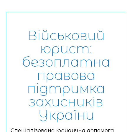
Військовий
юрист:
безоплатна
правова
підтримка
захисників
України
Спеціалізована юридична допомога