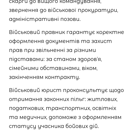
скарги до вищого командування,
звернення до військової прокуратури,
адміністративні позови.
Військовий правник гарантує коректне
оформлення документів та захист
прав при звільненні за різними
підставами: за станом здоров’я,
сімейними обставинами, віком,
закінченням контракту.
Військовий юрист проконсультує щодо
отримання законних пільг: житлових,
податкових, транспортних, освітніх
та медичних, допоможе з оформленням
статусу учасника бойових дій.