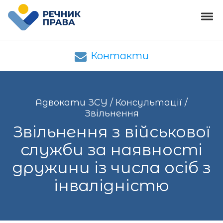
Skip to navigation
Skip to content
Tog
Адвокати ЗСУ
Адвокати ЗСУ – юридична допомога
Контакти
Адвокати ЗСУ
/
Консультації
/
Звільнення
Звільнення з військової
служби за наявності
дружини із числа осіб з
інвалідністю