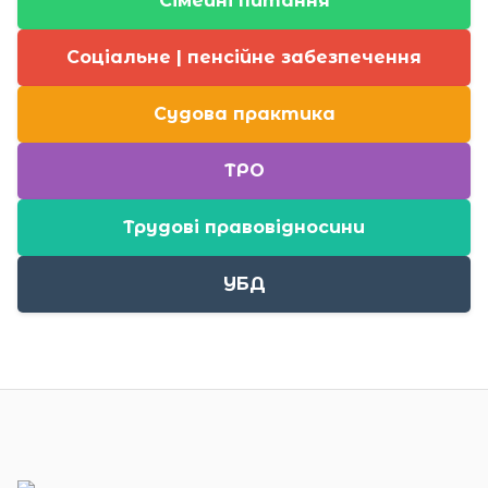
Сімейні питання
Соціальне | пенсійне забезпечення
Судова практика
ТРО
Трудові правовідносини
УБД