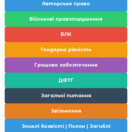
Авторське право
Військові правопорушення
ВЛК
Гендерна рівність
Грошове забезпечення
ДФТГ
Загальні питання
Звільнення
Зниклі безвісті | Полон | Загиблі