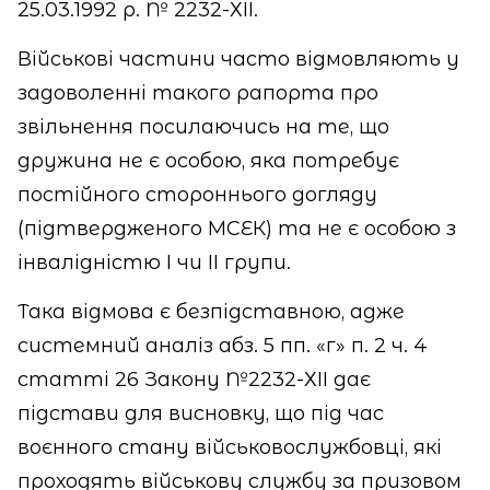
25.03.1992 р. № 2232-ХІІ.
Військові частини часто відмовляють у
задоволенні такого рапорта про
звільнення посилаючись на те, що
дружина не є особою, яка потребує
постійного стороннього догляду
(підтвердженого МСЕК) та не є особою з
інвалідністю І чи ІІ групи.
Така відмова є безпідставною, адже
системний аналіз абз. 5 пп. «г» п. 2 ч. 4
статті 26 Закону №2232-ХІІ дає
підстави для висновку, що під час
воєнного стану військовослужбовці, які
проходять військову службу за призовом