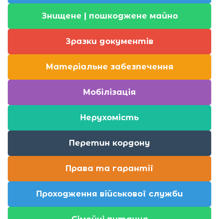
Знищене | пошкоджене майно
Зразки документів
Матеріальне забезпечення
Мобілізація
Нерухомість
Перетин кордону
Права та гарантії
Проходження військової служби