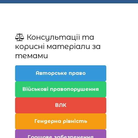
Консультації та
корисні матеріали за
темами
Авторське право
Військові правопорушення
ВЛК
Гендерна рівність
Грошове забезпечення