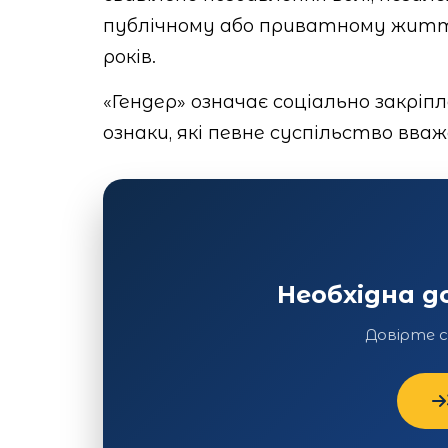
публічному або приватному житті.
років.
«Гендер» означає соціально закріпле
ознаки, які певне суспільство вва
Необхідна 
Довірте 