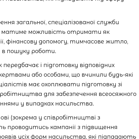
ння загальної, спеціалізованої служби
ка матиме можливість отримати як
ії, фінансову допомогу, тимчасове житло,
 в пошуку роботи.
передбачає і підготовку відповідних
жертвами або особами, що вчинили будь-які
іалістів має охоплювати підготовку зі
вробітництва для забезпечення всеосяжного
еннями у випадках насильства.
нові (зокрема у співробітництві з
ть проводитись кампанії з підвищення
роявів усіх форм насильства, які підпадають