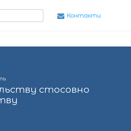
Контакти
ть
ильству стосовно
ству