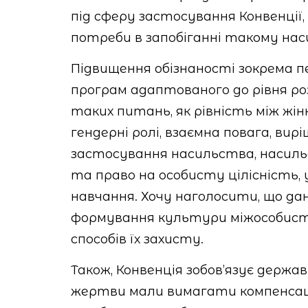
під сферу застосування Конвенції, 
потреби в запобіганні такому на
Підвищення обізнаності зокрема п
програм адаптованого до рівня ро
таких питань, як рівність між жі
гендерні ролі, взаємна повага, ви
застосування насильства, насиль
та право на особисту цілісність, 
навчання. Хочу наголосити, що да
формування культури міжособистіс
способів їх захисту.
Також, Конвенція зобов’язує держа
жертви мали вимагати компенсацію