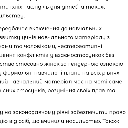
та їхніх наслідків для дітей, а також
сильству.
ередбачає включення до навчальних
звитку учнів навчального матеріалу з
нками та чоловіками, нестереотипні
рішення конфліктів у взаємостосунках без
ство стосовно жінок за гендерною ознакою
у формальні навчальні плани на всіх рівнях
ний навчальний матеріал має на меті саме
них стосунків, розуміння своїх прав та
ву на законодавчому рівні забезпечити право
 від осіб, що вчинили насильство. Також