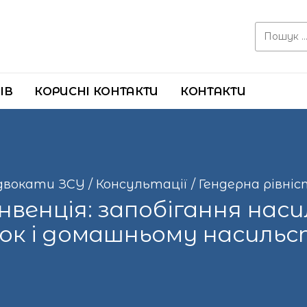
Search for:
ІВ
КОРИСНІ КОНТАКТИ
КОНТАКТИ
двокати ЗСУ
/
Консультації
/
Гендерна рівніс
нвенція: запобігання нас
ок і домашньому насиль