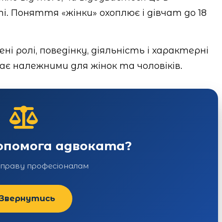
 Поняття «жінки» охоплює і дівчат до 18
ні ролі, поведінку, діяльність і характерні
жає належними для жінок та чоловіків.
допомога адвоката?
справу професіоналам
Звернутись