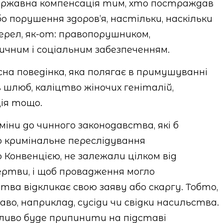
ержавна компенсація тим, хто постраждав
 порушення здоров’я, настільки, наскільки
ерел, як-от: правопорушником,
чним і соціальним забезпеченням.
на поведінка, яка полягає в примушуванні
 шлюб, каліцтво жіночих геніталій,
ія тощо.
іни до чинного законодавства, які б
о кримінальне переслідування
Конвенцією, не залежали цілком від
ертви, і щоб провадження могло
ва відкликає свою заяву або скаргу. Тобто,
о, наприклад, сусіди чи свідки насильства.
ливо буде припинити на підставі