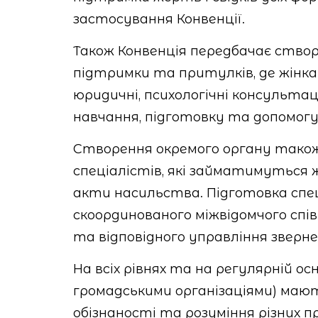
застосування Конвенції.
Також Конвенція передбачає створе
підтримки та притулків, де жін
юридичні, психологічні консультац
навчання, підготовку та допомогу
Створення окремого органу також 
спеціалістів, які займатимуться 
акти насильства. Підготовка спец
скоординованого міжвідомчого спі
та відповідного управління зверн
На всіх рівнях та на регулярній ос
громадськими організаціями) маю
обізнаності та розуміння різних п