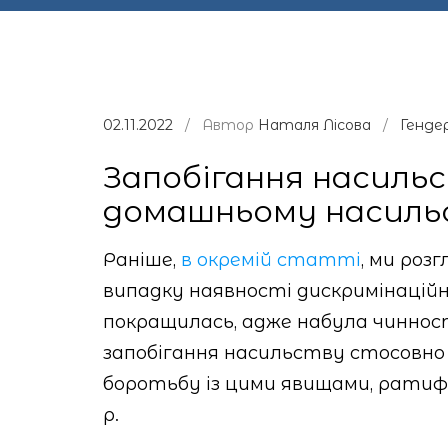
02.11.2022
/ Автор
Наталя Лісова
/
Гендер
Запобігання насильс
домашньому насиль
Раніше,
в окремій статті
, ми роз
випадку наявності дискримінаційни
покращилась, адже набула чинност
запобігання насильству стосовно
боротьбу із цими явищами, ратифі
р.