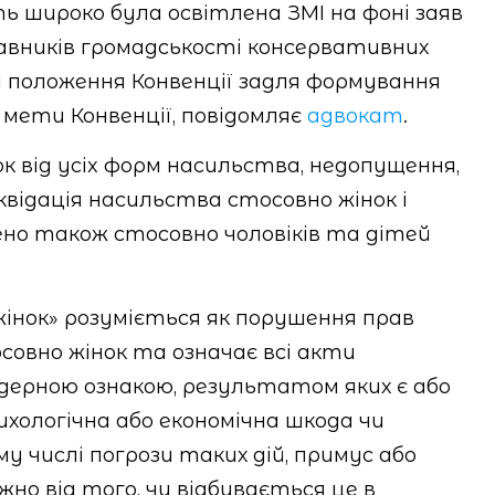
ть широко була освітлена ЗМІ на фоні заяв
вників громадськості консервативних
ні положення Конвенції задля формування
 мети Конвенції, повідомляє
адвокат
.
ок від ycix форм насильства, недопущення,
квідація насильства стосовно жінок і
ено також стосовно чоловіків та дітей
нок» розуміється як порушення прав
совно жінок та означає всі акти
дерною ознакою, результатом яких є або
ихологічна або економічна шкода чи
у числі погрози таких дій, примус або
жно від того, чи відбувається це в