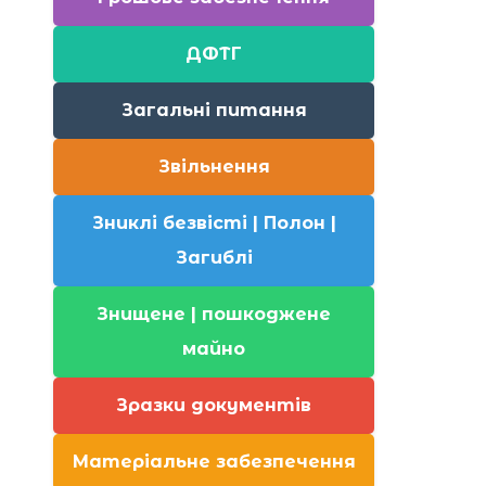
ДФТГ
Загальні питання
Звільнення
Зниклі безвісті | Полон |
Загиблі
Знищене | пошкоджене
майно
Зразки документів
Матеріальне забезпечення