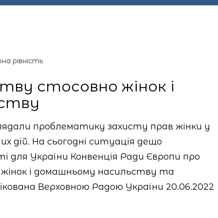
на рівність
тву стосовно жінок і
ству
глядали проблематику захисту прав жінки у
х дій. На сьогодні ситуація дещо
і для України Конвенція Ради Європи про
 жінок і домашньому насильству та
кована Верховною Радою України 20.06.2022