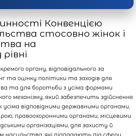
чинності Конвенцією
льства стосовно жінок і
ства на
рівні
ремого органу, відповідального за
нг та оцінку політики та заходів для
тва та для боротьби з усіма формами
го механізму, який забезпечить здійснення
 усіма відповідними державними органами,
урою, правоохоронними органами, місцевими
дськими організаціями, для захисту й
рм насильства, які підпадають під сферу