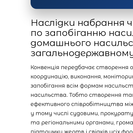
Наслідки набрання 
по запобіганню наси
домашнього насиль
загальнодержавному 
Конвенція передбачає створення ок
координацію, виконання, монітори
запобігання всім формам насильс
насильства. Тобто створення тако
ефективного співробітництва між
у тому числі судовими, прокурат
та регіональними органами, грома
підтримки жертв і свідків усіх фо