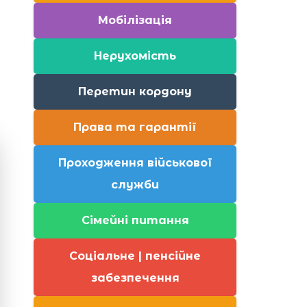
Мобілізація
Нерухомість
Перетин кордону
Права та гарантії
Проходження військової
служби
Сімейні питання
Соціальне | пенсійне
забезпечення