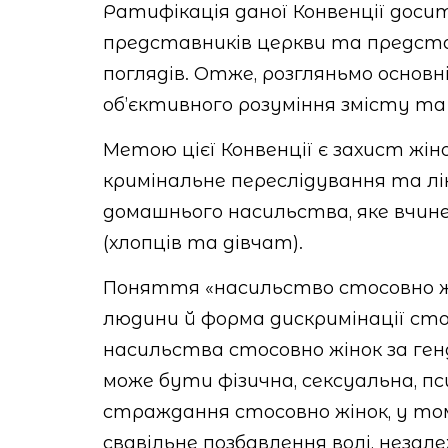
Ратифікація даної Конвенції доси
представників церкви та предста
поглядів. Отже, розгляньмо основ
об’єктивного розуміння змісту та
Метою цієї Конвенції є захист жін
кримінальне переслідування та лі
домашнього насильства, яке вчин
(хлопців та дівчат).
Поняття «насильство стосовно жі
людини й форма дискримінації сто
насильства стосовно жінок за ген
може бути фізична, сексуальна, пс
страждання стосовно жінок, у том
свавільне позбавлення волі, незале