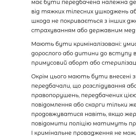
має бути передбачена належна д
від тяжких тілесних ушкоджень або
шкода не покривається з інших дж
страхуванням або державним меди
Мають бути криміналізовані: умис
дорослого або дитини до вступу в
примусовий аборт або стерилізац
Окрім цього мають бути внесені зм
передбачали, що розслідування аб
правопорушень, передбачених цією 
повідомлення або скарги тільки ж
продовжуватися навіть, якщо жерт
повідомити поліцію матимуть прав
І кримінальне провадження не мож